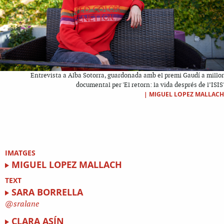
Entrevista a Alba Sotorra, guardonada amb el premi Gaudí a millor
documental per 'El retorn: la vida després de l’ISIS'
|
MIGUEL LOPEZ MALLACH
IMATGES
MIGUEL LOPEZ MALLACH
TEXT
SARA BORRELLA
sralane
CLARA ASÍN