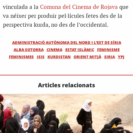
vinculada a la
Comuna del Cinema de Rojava
que
va néixer per produir pel·lícules fetes des de la
perspectiva kurda, no des de l’occidental.
ADMINISTRACIÓ AUTÒNOMA DEL NORD I L’EST DE SÍRIA
ALBA SOTORRA
CINEMA
ESTAT ISLÀMIC
FEMINISME
FEMINISMES
ISIS
KURDISTAN
ORIENT MITJÀ
SIRIA
YPJ
Articles relacionats