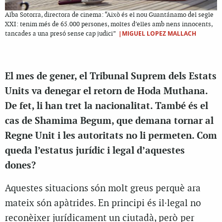
Alba Sotorra, directora de cinema: “Això és el nou Guantánamo del segle
XXI: tenim més de 65.000 persones, moltes d’elles amb nens innocents,
|MIGUEL LOPEZ MALLACH
tancades a una presó sense cap judici”
El mes de gener, el Tribunal Suprem dels Estats
Units va denegar el retorn de Hoda Muthana.
De fet, li han tret la nacionalitat. També és el
cas de Shamima Begum, que demana tornar al
Regne Unit i les autoritats no li permeten. Com
queda l’estatus jurídic i legal d’aquestes
dones?
Aquestes situacions són molt greus perquè ara
mateix són apàtrides. En principi és il·legal no
reconèixer jurídicament un ciutadà, però per