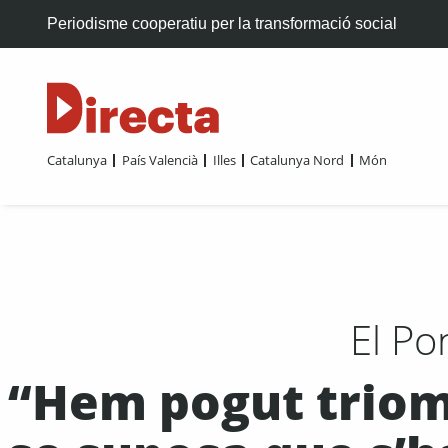
Periodisme cooperatiu per la transformació social
Catalunya
País Valencià
Illes
Catalunya Nord
Món
El Po
“Hem pogut triomf