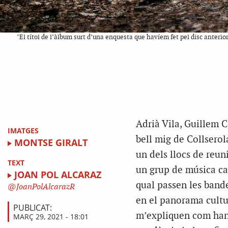
"El títol de l’àlbum surt d’una enquesta que havíem fet pel disc anteri
Adrià Vila, Guillem 
IMATGES
bell mig de Collserol
MONTSE GIRALT
un dels llocs de reun
TEXT
un grup de música cat
JOAN POL ALCARAZ
qual passen les bande
JoanPolAlcarazR
en el panorama cultur
PUBLICAT:
m’expliquen com han c
MARÇ 29, 2021 - 18:01