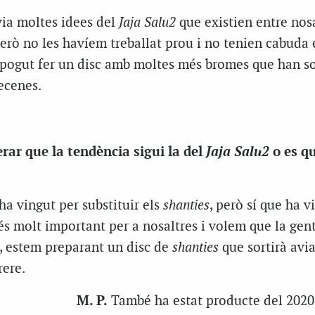
ia moltes idees del
Jaja Salu2
que existien entre nos
erò no les havíem treballat prou i no tenien cabuda 
 pogut fer un disc amb moltes més bromes que han s
ecenes.
Jaja Salu2
rar que la tendència sigui la del
o es q
ha vingut per substituir els
shanties
, però sí que ha v
s molt important per a nosaltres i volem que la gent
é, estem preparant un disc de
shanties
que sortirà avia
rere.
M. P.
També ha estat producte del 202