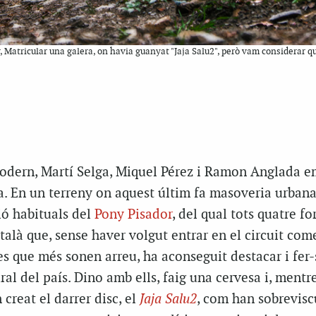
or, Matricular una galera, on havia guanyat "Jaja Salu2", però vam considerar
Codern, Martí Selga, Miquel Pérez i Ramon Anglada e
a. En un terreny on aquest últim fa masoveria urbana
ió habituals del
Pony Pisador
, del qual tots quatre f
alà que, sense haver volgut entrar en el circuit come
s que més sonen arreu, ha aconseguit destacar i fer-
al del país. Dino amb ells, faig una cervesa i, mentre
reat el darrer disc, el
Jaja Salu2
, com han sobrevisc