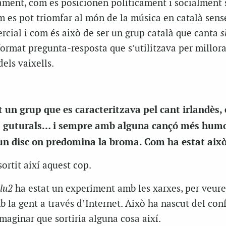
ament, com es posicionen políticament i socialment 
m es pot triomfar al món de la música en català sens
rcial i com és això de ser un grup català que canta
s
ormat pregunta-resposta que s’utilitzava per millora
dels vaixells.
un grup que es caracteritzava pel cant irlandès, 
ls guturals… i sempre amb alguna cançó més humo
s un disc on predomina la broma. Com ha estat aix
ortit així aquest cop.
alu2
ha estat un experiment amb les xarxes, per veur
 la gent a través d’Internet. Això ha nascut del con
maginar que sortiria alguna cosa així.