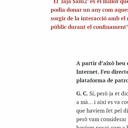
“El ‘Jaja Salu2’ és el millor qu
podia donar un any com aques
sorgir de la interacció amb el
públic durant el confinament
A partir d’això heu
Internet. Feu direct
plataforma de patr
G. C.
Sí, però ja et di
a mà… i així es va co
que havíem fet pel di
però vam considerar 