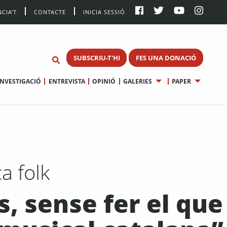
CIA’T
CONTACTE
INICIA SESSIÓ
SUBSCRIU-T'HI
FES UNA DONACIÓ
INVESTIGACIÓ
ENTREVISTA
OPINIÓ
GALERIES
PAPER
a folk
, sense fer el que