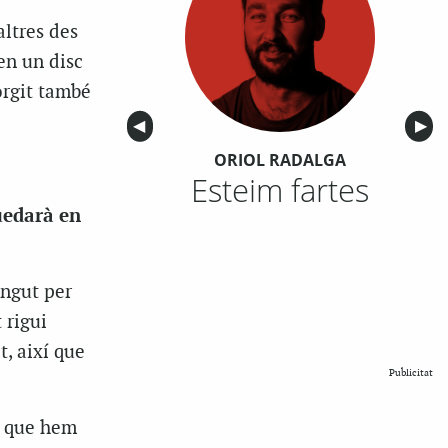
altres des
en un disc
orgit també
Anterior
◀︎
Sigu
▶︎
ORIOL RADALGA
Esteim fartes
uedarà en
ingut per
 rigui
t, així que
Publicitat
0 que hem