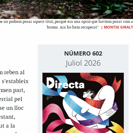
 que no podíem posar aquest títol, perquè era una opció que havíem posat com a
|
MONTSE GIRALT
broma. Ara ho hem recuperat"
NÚMERO 602
Juliol 2026
m reben al
 s’estableix
ormen part,
rcial pel
se un lloc
stant,
ut a la