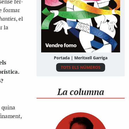
sense fer-
e formar
hanties
, el
r la
Portada | Meritxell Garriga
els
TOTS ELS NÚMEROS
rística.
ò?
La columna
e quina
finament,