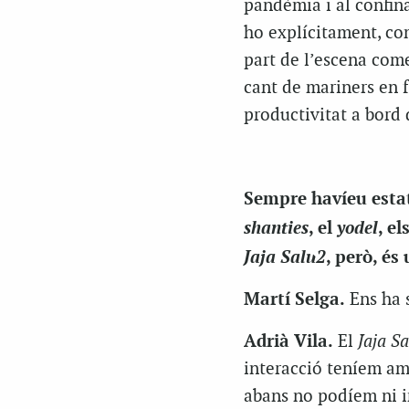
pandèmia i al confin
ho explícitament, co
part de l’escena come
cant de mariners en f
productivitat a bord 
Sempre havíeu estat 
shanties
yodel
, el
, e
Jaja Salu2
, però, é
Martí Selga.
Ens ha s
Adrià Vila.
El
Jaja S
interacció teníem amb
abans no podíem ni i