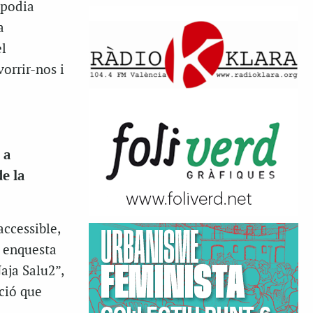
 podia
a
el
orrir-nos i
 a
de la
accessible,
a enquesta
aja Salu2”,
ció que