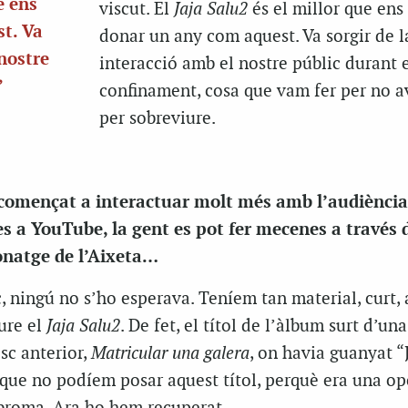
e ens
viscut. El
Jaja Salu2
és el millor que ens
t. Va
donar un any com aquest. Va sorgir de l
 nostre
interacció amb el nostre públic durant 
”
confinament, cosa que vam fer per no av
per sobreviure.
 començat a interactuar molt més amb l’audiència
es a YouTube, la gent es pot fer mecenes a través 
onatge de l’Aixeta…
c, ningú no s’ho esperava. Teníem tan material, curt, 
ure el
Jaja Salu2
. De fet, el títol de l’àlbum surt d’un
sc anterior,
Matricular una galera
, on havia guanyat “J
que no podíem posar aquest títol, perquè era una op