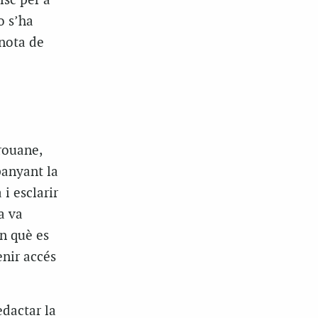
isc per a
o s’ha
 nota de
rouane,
panyant la
 i esclarir
a va
n què es
enir accés
edactar la