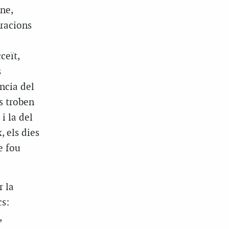
ne,
racions
ceït,
s
ncia del
es troben
i la del
, els dies
e fou
r la
cs:
,