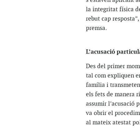
s’estaven aplicant aq
la integritat física 
rebut cap resposta”
premsa.
L’acusació particul
Des del primer mome
tal com expliquen e
família i transmetent
els fets de manera r
assumir l’acusació 
va obrir el procedim
al mateix atestat po