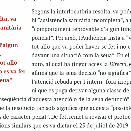
Segons la interlocutòria resolta, va pod
lta, va
hi “assistència sanitària incompleta”, a
sanitària
“comportament reprovable d’algun func
policial”. Per això, l’Audiència insta a “
d’algun
tot allò que va poder haver-se fet i no e
,
davant una situació com la seua”. En el
ot allò
auto, al qual ha tingut accés la
Directa
, 
o es va fer
afirma que la seua decisió “no significa
seua”
l’atenció rebuda per l’intern “fora irrep
ni que es puga derivar alguna classe de
nseqüència d’aquesta atenció o de la seua defunció”.
e la resolució tan sols significa que aquesta “possibl
 de caràcter penal”. De fet, remet a revisar el protoc
ions similars que es va dictar el 25 de juliol de 2019