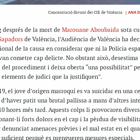
|
ANA D
Concentració davant del CIE de València
g després de la mort de
Marouane Aboubaida
sota cu
 Sapadors
de València, l’Audiència de València ha decr
onal de la causa en considerar que ni la Policia esp
 van cometre cap delicte. No obstant això, desestima 
a del procediment i deixa oberta “una possibilitat” pe
s elements de judici que la justifiquen”.
19, el jove d’origen marroquí es va suïcidar en una ce
d’haver patit una brutal pallissa a mans d’altres inte
10 hores més tard. Aquests colps li provocaren diver
ant-li forts dolors en el cap i la pèrdua de visibilita
r denunciat amenaces prèvies i el mal estat en el qua
 suficient perquè es prengueren mesures especials.