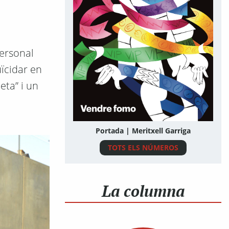
personal
ïcidar en
eta” i un
Portada | Meritxell Garriga
TOTS ELS NÚMEROS
La columna