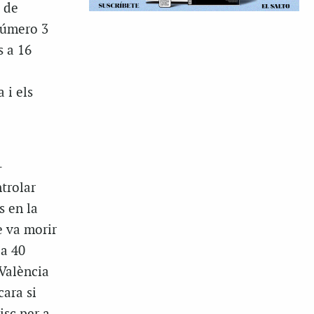
 de
 número 3
s a 16
 i els
—
trolar
s en la
e va morir
 a 40
València
ara si