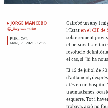
JORGE MANCEBO
Gairebé un any i mi
_Jorgemancebo
l’Estat
en el CIE de
sobreseïment provisi
PUBLICAT:
MARÇ 29, 2021 - 12:38
el personal sanitari
resolució definitòri
el cas, si “hi ha nou
El 15 de juliol de 20
d’aïllament, després 
atès en un hospital 
traumatismes, ocasion
esquerre. Tot i have
trobava, això no fou