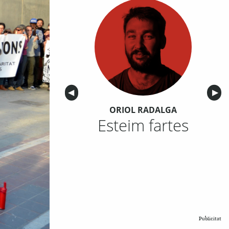
Anterior
◀︎
Sigu
▶︎
ORIOL RADALGA
Esteim fartes
Publicitat