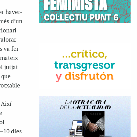
er haver-
 més d’un
ionari
valorar
s va fer
 mateix
el jutjat
” que
rotxable
 Així
e
ol
 —10 dies