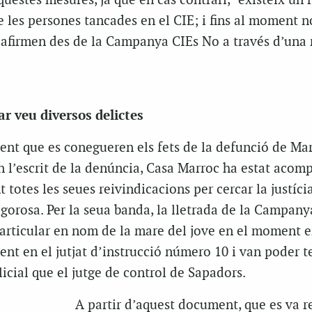
uestes mesures, ja que en cas contrari, “existeix un r
de les persones tancades en el CIE; i fins al moment n
, afirmen des de la Campanya CIEs No a través d’una
ar veu diversos delictes
nt que es conegueren els fets de la defunció de Ma
n l’escrit de la denúncia, Casa Marroc ha estat acom
 totes les seues reivindicacions per cercar la justícia
igorosa. Per la seua banda, la lletrada de la Campany
particular en nom de la mare del jove en el moment e
ent en el jutjat d’instrucció número 10 i van poder t
licial que el jutge de control de Sapadors.
A partir d’aquest document, que es va r