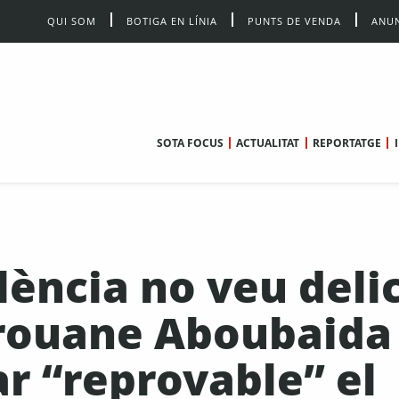
QUI SOM
BOTIGA EN LÍNIA
PUNTS DE VENDA
ANUN
SOTA FOCUS
ACTUALITAT
REPORTATGE
lència no veu deli
rouane Aboubaida 
ar “reprovable” el