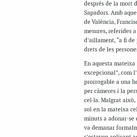
després de la mort 
Sapadors. Amb aquest
de València, Francisc
mesures, referides a
d’aïllament, “a fi de
drets de les persones
En aquesta mateixa r
excepcional”, com l
prorrogable a una h
per càmeres i la pe
cel·la. Malgrat això
sol en la mateixa cel
minuts a adonar-se 
va demanar formalme