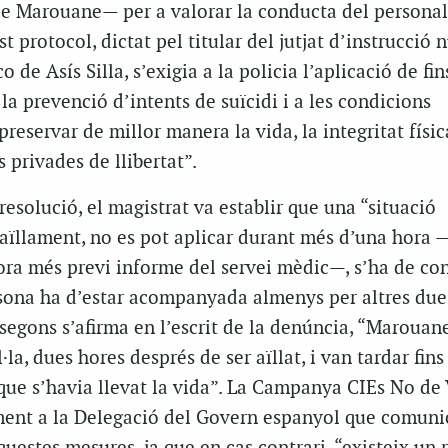
de Marouane— per a valorar la conducta del personal
 protocol, dictat pel titular del jutjat d’instrucció
o de Asís Silla, s’exigia a la policia l’aplicació de fin
 la prevenció d’intents de suïcidi i a les condicions
 preservar de millor manera la vida, la integritat física
 privades de llibertat”.
esolució, el magistrat va establir que una “situació
’aïllament, no es pot aplicar durant més d’una hora 
ora més previ informe del servei mèdic—, s’ha de con
rsona ha d’estar acompanyada almenys per altres due
, segons s’afirma en l’escrit de la denúncia, “Marouan
·la, dues hores després de ser aïllat, i van tardar fins
que s’havia llevat la vida”. La Campanya CIEs No de 
nt a la Delegació del Govern espanyol que comunic