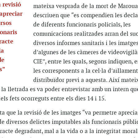
 revisió
mateixa vesprada de la mort de Maroua
apreciar
descriuen que “es compendien les decla
ersos
de diferents funcionaris policials, les
ionaris
comunicacions realitzades arran del suc
tracte
diversos informes sanitaris i les imatge
la
d’algunes de les càmeres de videovigilà
de
CIE”, entre les quals, segons indiquen, 
es”
les corresponents a la cel·la d’aïllament 
distribuïdor previ a aquesta. Així mateix
, la lletrada es va poder entrevistar amb un intern qu
ls fets ocorreguts entre els dies 14 i 15.
 que la revisió de les imatges “va permetre aprecia
de diversos delictes imputables als funcionaris públi
tracte degradant, mal a la vida o a la integritat moral