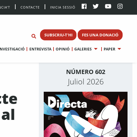
CIA’T
CONTACTE
INICIA SESSIÓ
SUBSCRIU-T'HI
FES UNA DONACIÓ
INVESTIGACIÓ
ENTREVISTA
OPINIÓ
GALERIES
PAPER
NÚMERO 602
Juliol 2026
cte
al