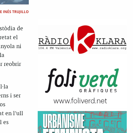
E INÉS TRUJILLO
stòdia de
etat el
anyola ni
la
r reobrir
l·la
rns i ser
sos
t en l’ull
l es