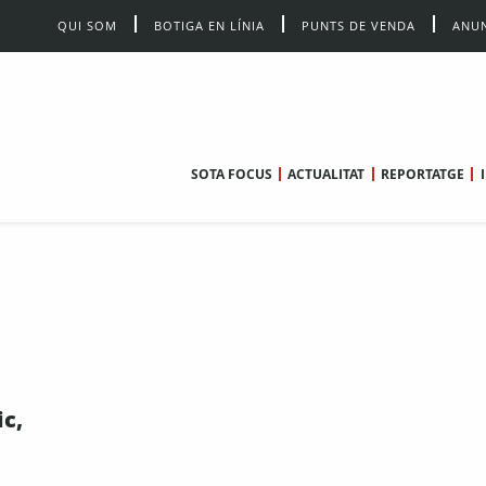
QUI SOM
BOTIGA EN LÍNIA
PUNTS DE VENDA
ANUN
SOTA FOCUS
ACTUALITAT
REPORTATGE
ic,