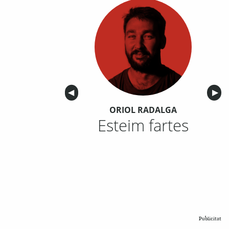
Anterior
◀︎
Sigu
▶︎
ORIOL RADALGA
Esteim fartes
Publicitat