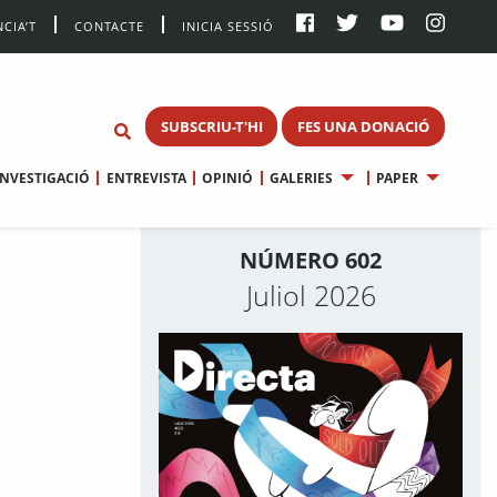
CIA’T
CONTACTE
INICIA SESSIÓ
SUBSCRIU-T'HI
FES UNA DONACIÓ
INVESTIGACIÓ
ENTREVISTA
OPINIÓ
GALERIES
PAPER
NÚMERO 602
Juliol 2026