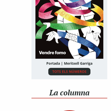
Portada | Meritxell Garriga
TOTS ELS NÚMEROS
La columna