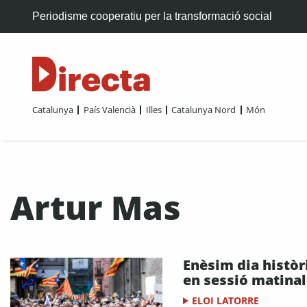
Periodisme cooperatiu per la transformació social
Catalunya
País Valencià
Illes
Catalunya Nord
Món
Artur Mas
Enèsim dia històr
en sessió matinal
ELOI LATORRE