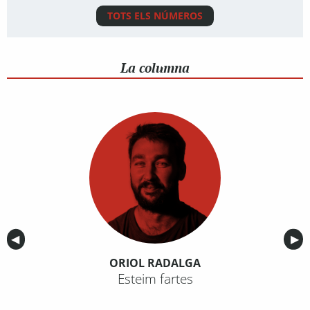
TOTS ELS NÚMEROS
La columna
Anterior
◀︎
Sig
▶︎
ORIOL RADALGA
Esteim fartes