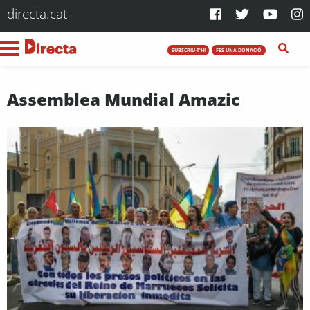
directa.cat
SUBSCRIU-T'HI
FES UNA DONACIÓ
Assemblea Mundial Amazic