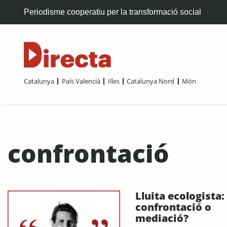
Periodisme cooperatiu per la transformació social
Catalunya
País Valencià
Illes
Catalunya Nord
Món
confrontació
Lluita ecologista:
confrontació o
mediació?