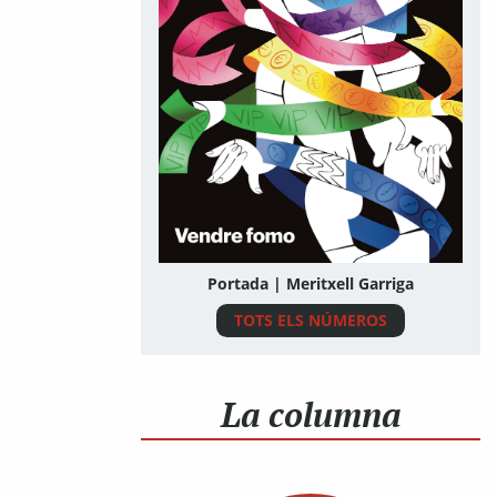
Portada | Meritxell Garriga
TOTS ELS NÚMEROS
La columna