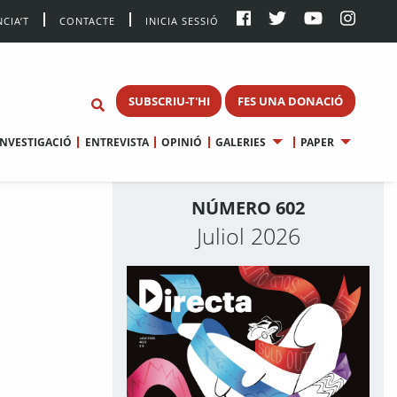
CIA’T
CONTACTE
INICIA SESSIÓ
SUBSCRIU-T'HI
FES UNA DONACIÓ
INVESTIGACIÓ
ENTREVISTA
OPINIÓ
GALERIES
PAPER
NÚMERO 602
Juliol 2026