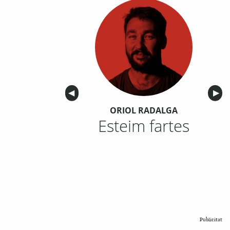
Anterior
◀︎
Sigu
▶︎
ORIOL RADALGA
Esteim fartes
Publicitat