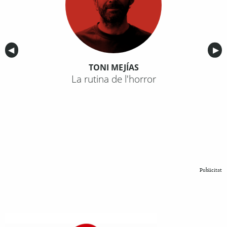
Anterior
◀︎
Sig
▶︎
TONI MEJÍAS
La rutina de l'horror
Publicitat