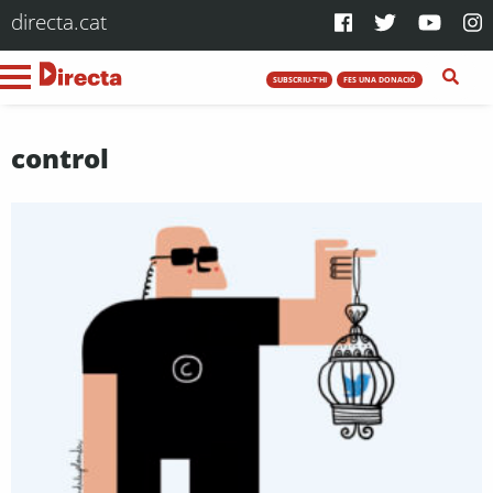
directa.cat
SUBSCRIU-T'HI
FES UNA DONACIÓ
control