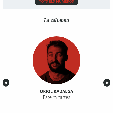
TOTS ELS NÚMEROS
La columna
Anterior
◀︎
Sig
▶︎
ORIOL RADALGA
Esteim fartes