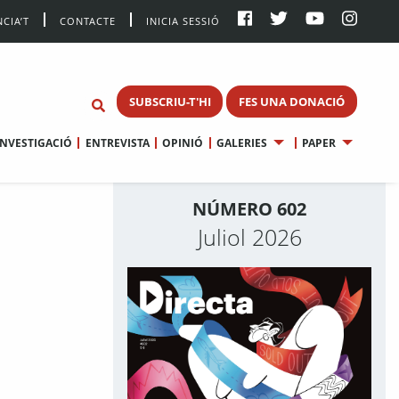
CIA’T
CONTACTE
INICIA SESSIÓ
SUBSCRIU-T'HI
FES UNA DONACIÓ
INVESTIGACIÓ
ENTREVISTA
OPINIÓ
GALERIES
PAPER
NÚMERO 602
Juliol 2026