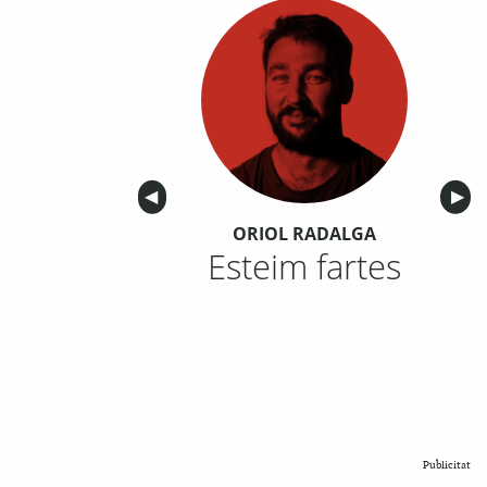
Anterior
◀︎
Sigu
▶︎
ORIOL RADALGA
Esteim fartes
Publicitat