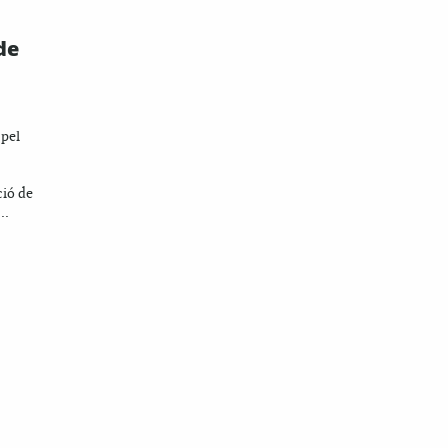
de
 pel
ció de
..