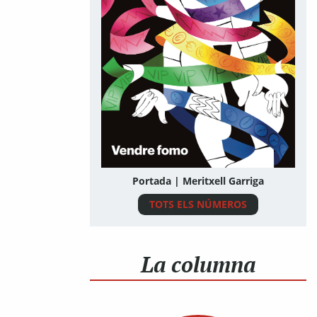
Portada | Meritxell Garriga
TOTS ELS NÚMEROS
La columna