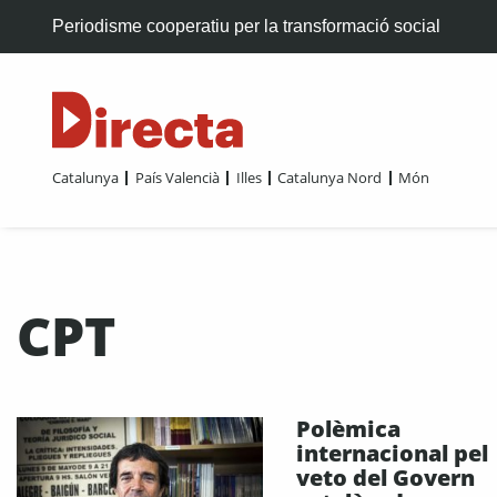
Periodisme cooperatiu per la transformació social
Catalunya
País Valencià
Illes
Catalunya Nord
Món
CPT
Polèmica
internacional pel
veto del Govern