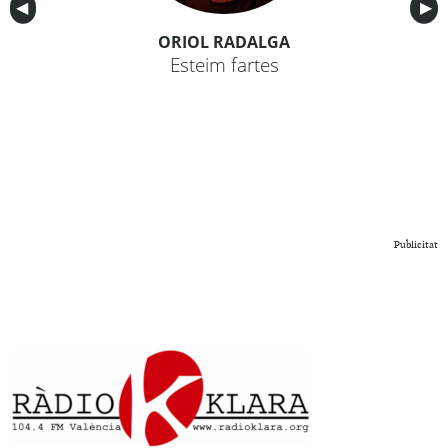
Anterior
◀︎
Sig
▶︎
ORIOL RADALGA
Esteim fartes
Publicitat