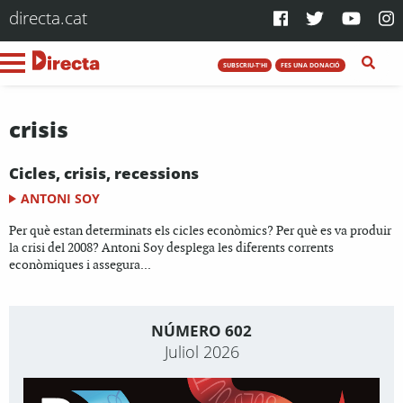
directa.cat
SUBSCRIU-T'HI
FES UNA DONACIÓ
crisis
Cicles, crisis, recessions
ANTONI SOY
Per què estan determinats els cicles econòmics? Per què es va produir
la crisi del 2008? Antoni Soy desplega les diferents corrents
econòmiques i assegura...
NÚMERO 602
Juliol 2026