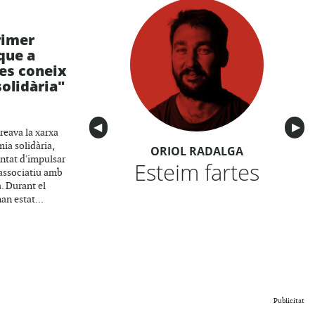
rimer
que a
 es coneix
olidària"
Anterior
◀︎
Sigu
▶︎
reava la xarxa
ia solidària,
ORIOL RADALGA
ntat d'impulsar
Esteim fartes
 associatiu amb
. Durant el
an estat...
Publicitat