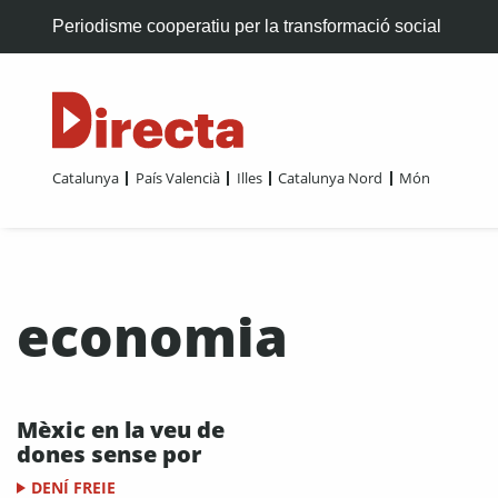
Periodisme cooperatiu per la transformació social
Catalunya
País Valencià
Illes
Catalunya Nord
Món
economia
Mèxic en la veu de
dones sense por
DENÍ FREIE