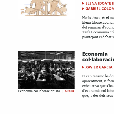
ELENA IDOATE 
GABRIEL COLO
No és l’euro, és el 
Elena Idoate Econo
del seminari d’econo
Taifa L’economia crí
plantejant el debat s
Economia
col·laboraci
XAVIER GARCIA
El capitalisme ha de
aparentment, la for
exhaustiva que s’ha 
d’economia col·labor
|
ARXIU
Economia col·laboracionista
que, ja des dels seus i