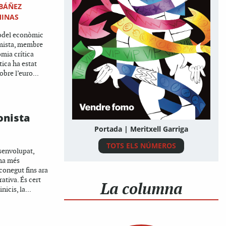
IBÁÑEZ
MINAS
model econòmic
mista, membre
mia crítica
tica ha estat
obre l’euro...
onista
Portada | Meritxell Garriga
TOTS ELS NÚMEROS
senvolupat,
ma més
conegut fins ara
ativa. És cert
La columna
nicis, la...