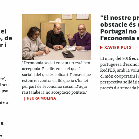
"El nostre p
obstacle és 
del
Portugal no
, de
l'economia s
r i
XAVIER PUIG
El març del 2016 es c
"L'economia social encara no està ben
portuguesa d'econom
acceptada. Es diferencia el que és
RedPES, amb la volu
social i del que és solidari. Penseu que
el món cooperatiu i
o',
estem en contra d'allò que ja s'ha fet
perspectiva solidària
l seu
per part de l'economia social. D'aquí
procés d'arrencada h
lapso
rau també la no acceptació política."
|
HEURA MOLINA
e' a...
ns
”