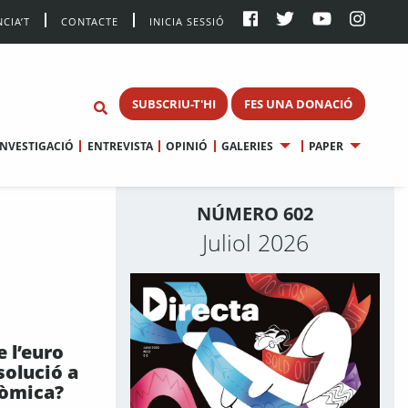
CIA’T
CONTACTE
INICIA SESSIÓ
SUBSCRIU-T'HI
FES UNA DONACIÓ
INVESTIGACIÓ
ENTREVISTA
OPINIÓ
GALERIES
PAPER
NÚMERO 602
Juliol 2026
e l’euro
solució a
nòmica?