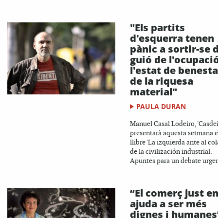
"Els partits
d'esquerra tenen
pànic a sortir-se 
guió de l'ocupació
l'estat de benesta
de la riquesa
material"
PAULA DURAN
Manuel Casal Lodeiro, 'Casdeir
presentarà aquesta setmana e
llibre 'La izquierda ante al co
de la civilización industrial.
Apuntes para un debate urgent
“El comerç just e
ajuda a ser més
dignes i humanes