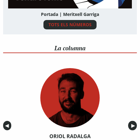
Portada | Meritxell Garriga
TOTS ELS NÚMEROS
La columna
Anterior
◀︎
Sig
▶︎
ORIOL RADALGA