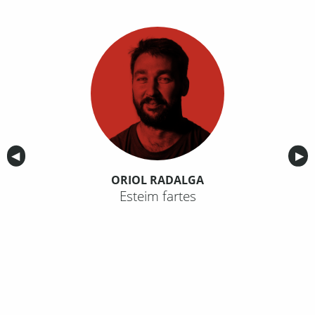
Anterior
◀︎
Sig
▶︎
ORIOL RADALGA
Esteim fartes