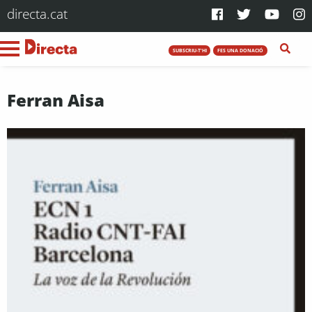
directa.cat
SUBSCRIU-T'HI
FES UNA DONACIÓ
Ferran Aisa