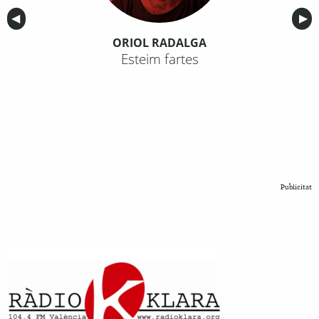
Anterior
◀︎
Sig
▶︎
ORIOL RADALGA
Esteim fartes
Publicitat