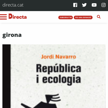
directa.cat
SUBSCRIU-T'HI
FES UNA DONACIÓ
girona