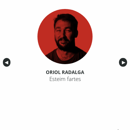
Anterior
◀︎
Sig
▶︎
ORIOL RADALGA
Esteim fartes