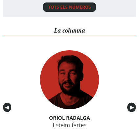
TOTS ELS NÚMEROS
La columna
Anterior
◀︎
Sig
▶︎
ORIOL RADALGA
Esteim fartes