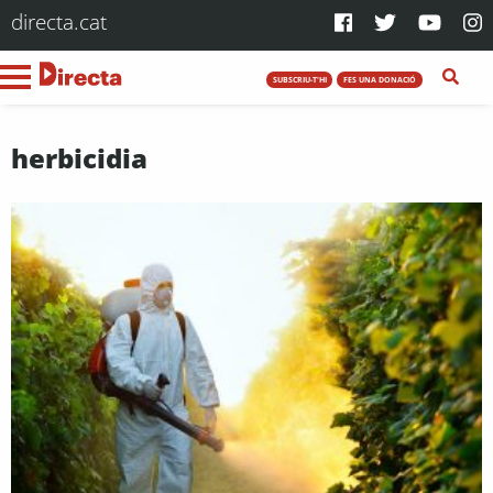
directa.cat
SUBSCRIU-T'HI
FES UNA DONACIÓ
herbicidia