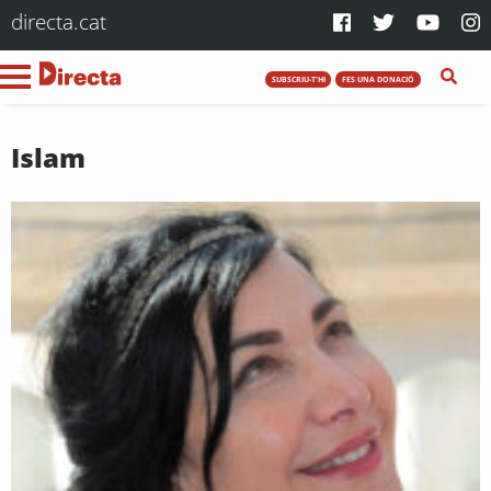
directa.cat
SUBSCRIU-T'HI
FES UNA DONACIÓ
Islam