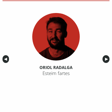
Anterior
◀︎
Sig
▶︎
ORIOL RADALGA
Esteim fartes