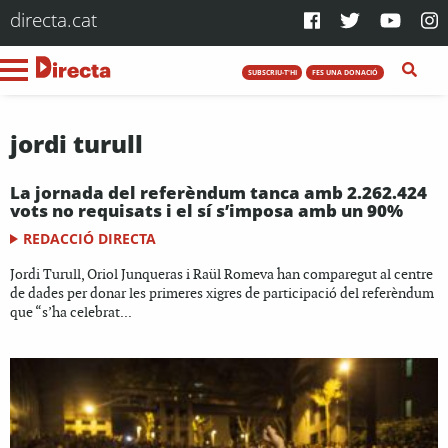
directa.cat
SUBSCRIU-T'HI
FES UNA DONACIÓ
jordi turull
La jornada del referèndum tanca amb 2.262.424
vots no requisats i el sí s’imposa amb un 90%
REDACCIÓ DIRECTA
Jordi Turull, Oriol Junqueras i Raül Romeva han comparegut al centre
de dades per donar les primeres xigres de participació del referèndum
que “s’ha celebrat...