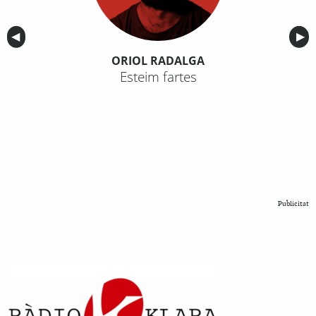
Anterior
◀︎
Sig
▶︎
ORIOL RADALGA
Esteim fartes
Publicitat