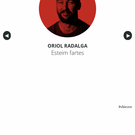
Anterior
◀︎
Sig
▶︎
ORIOL RADALGA
Esteim fartes
Publicitat