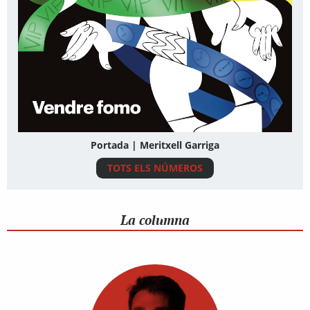
Portada | Meritxell Garriga
TOTS ELS NÚMEROS
La columna