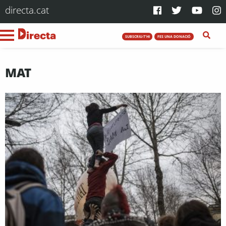
directa.cat
SUBSCRIU-T'HI
FES UNA DONACIÓ
MAT