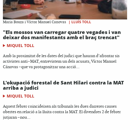
|
LLUÍS TOLL
Maria Bouza i Víctor Manuel Canovas
"Els mossos van carregar quatre vegades i van
deixar dos manifestants amb el braç trencat"
MIQUEL TOLL
Amb la proximitat de les dates del judici que hauran d’afrontar sis
activistes anti–MAT, entrevistem un dels acusats, Víctor Manuel
Cánovas –que va protagonitzar una acció...
L'okupació forestal de Sant Hilari contra la MAT
arriba a judici
MIQUEL TOLL
Aquest febrer coincideixen als tribunals les dues darreres causes
obertes en relació a la lluita contra la MAT. El divendres 2 de febrer
jutjaran –nou...