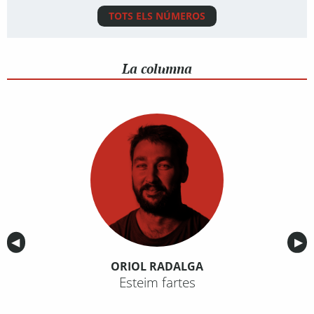
TOTS ELS NÚMEROS
La columna
Anterior
◀︎
Sig
▶︎
ORIOL RADALGA
Esteim fartes