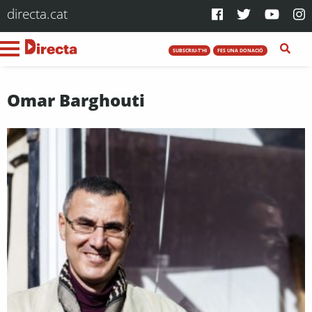
directa.cat
SUBSCRIU-T'HI
FES UNA DONACIÓ
Omar Barghouti