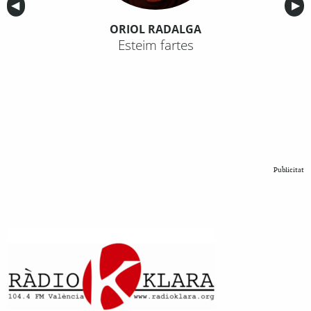
Anterior
◀︎
Sig
▶︎
ORIOL RADALGA
Esteim fartes
Publicitat