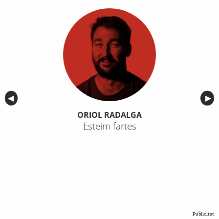
Anterior
◀︎
Sig
▶︎
ORIOL RADALGA
Esteim fartes
Publicitat