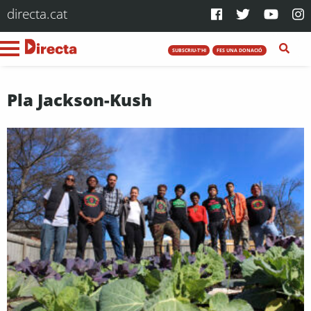
directa.cat
SUBSCRIU-T'HI
FES UNA DONACIÓ
Pla Jackson-Kush