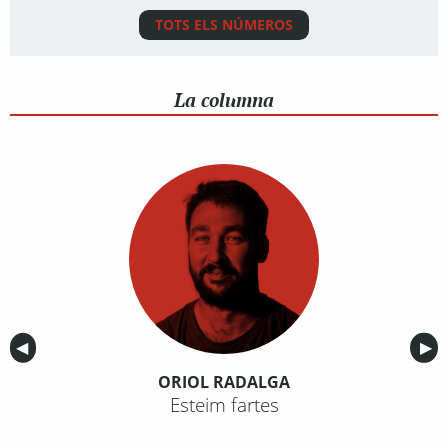
TOTS ELS NÚMEROS
La columna
Anterior
◀︎
Sig
▶︎
ORIOL RADALGA
Esteim fartes