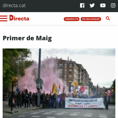
directa.cat
SUBSCRIU-T'HI
FES UNA DONACIÓ
Primer de Maig