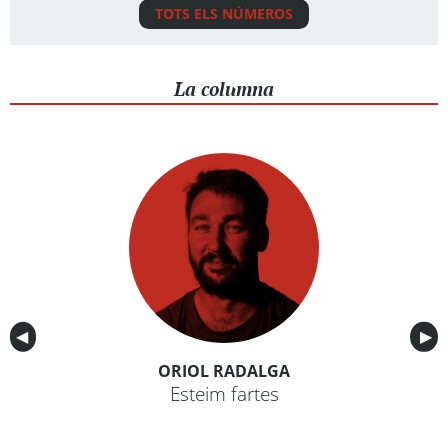
TOTS ELS NÚMEROS
La columna
Anterior
◀︎
Sig
▶︎
ORIOL RADALGA
Esteim fartes