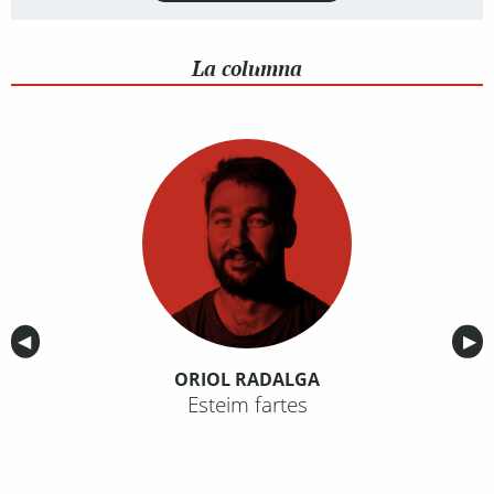
La columna
Anterior
◀︎
Sig
▶︎
ORIOL RADALGA
Esteim fartes