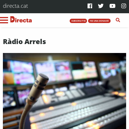
directa.cat
SUBSCRIU-T'HI
FES UNA DONACIÓ
Ràdio Arrels