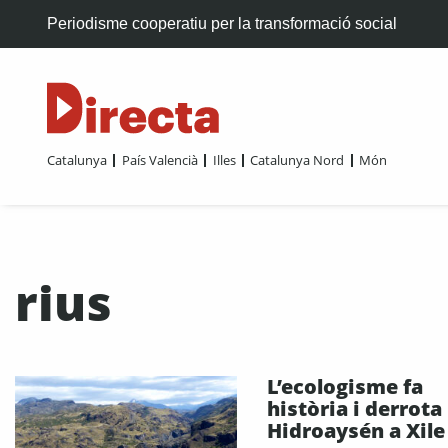
Periodisme cooperatiu per la transformació social
Catalunya
País Valencià
Illes
Catalunya Nord
Món
rius
L’ecologisme fa
història i derrota
Hidroaysén a Xile