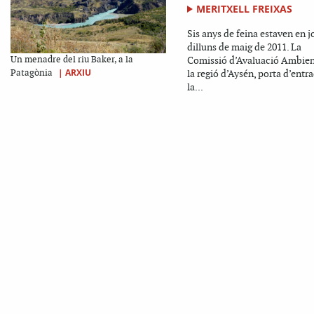
MERITXELL FREIXAS
Sis anys de feina estaven en j
dilluns de maig de 2011. La
Un menadre del riu Baker, a la
Comissió d’Avaluació Ambien
|
ARXIU
Patagònia
la regió d’Aysén, porta d’entr
la...