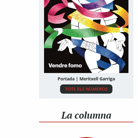
Portada | Meritxell Garriga
TOTS ELS NÚMEROS
La columna