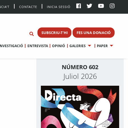
CIA’T
CONTACTE
INICIA SESSIÓ
SUBSCRIU-T'HI
FES UNA DONACIÓ
INVESTIGACIÓ
ENTREVISTA
OPINIÓ
GALERIES
PAPER
NÚMERO 602
Juliol 2026