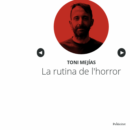
Anterior
◀︎
Sigu
▶︎
TONI MEJÍAS
La rutina de l'horror
Publicitat