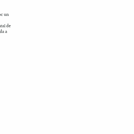
oc un
tal de
ada a