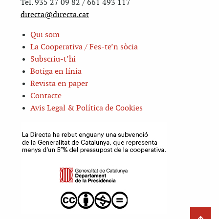
Tel. 935 27 09 82 / 661 493 117
directa@directa.cat
Qui som
La Cooperativa / Fes-te’n sòcia
Subscriu-t’hi
Botiga en línia
Revista en paper
Contacte
Avis Legal & Política de Cookies