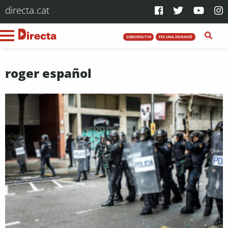
directa.cat
SUBSCRIU-T'HI
FES UNA DONACIÓ
roger español