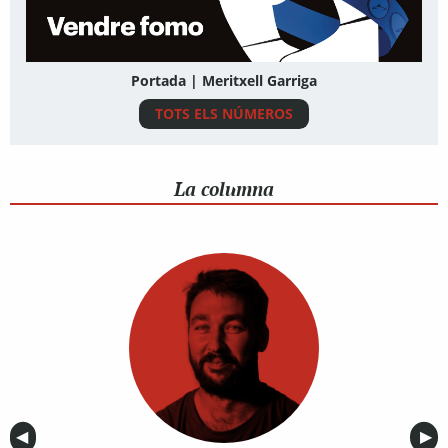
Portada | Meritxell Garriga
TOTS ELS NÚMEROS
La columna
Anterior
◀︎
Sig
▶︎