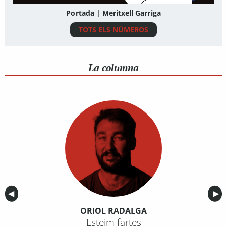
Portada | Meritxell Garriga
TOTS ELS NÚMEROS
La columna
Anterior
◀︎
Sig
▶︎
ORIOL RADALGA
Esteim fartes