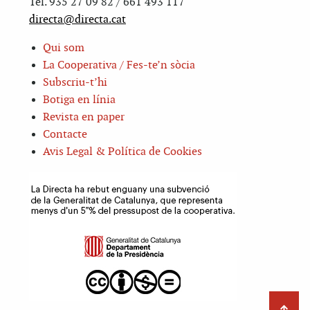
Tel. 935 27 09 82 / 661 493 117
directa@directa.cat
Qui som
La Cooperativa / Fes-te’n sòcia
Subscriu-t’hi
Botiga en línia
Revista en paper
Contacte
Avis Legal & Política de Cookies