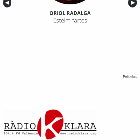
Anterior
◀︎
Sig
▶︎
ORIOL RADALGA
Esteim fartes
Publicitat