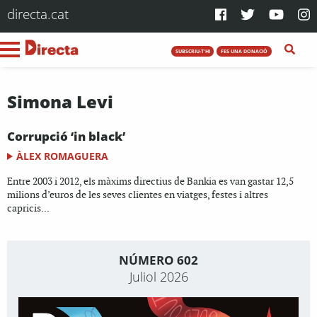
directa.cat
SUBSCRIU-T'HI
FES UNA DONACIÓ
Simona Levi
Corrupció ‘in black’
ÀLEX ROMAGUERA
Entre 2003 i 2012, els màxims directius de Bankia es van gastar 12,5
milions d’euros de les seves clientes en viatges, festes i altres
capricis...
NÚMERO 602
Juliol 2026