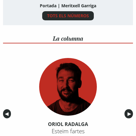
Portada | Meritxell Garriga
TOTS ELS NÚMEROS
La columna
Anterior
◀︎
Sig
▶︎
ORIOL RADALGA
Esteim fartes