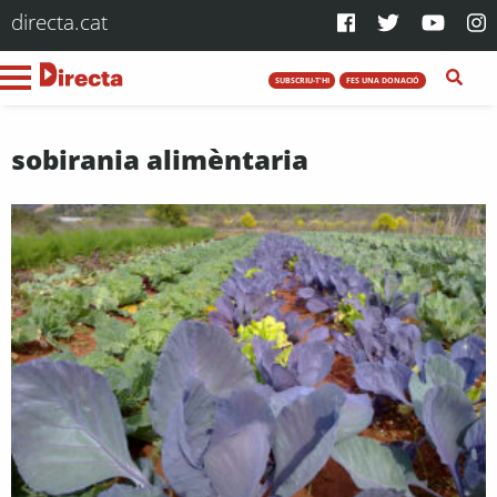
directa.cat
SUBSCRIU-T'HI
FES UNA DONACIÓ
sobirania alimèntaria