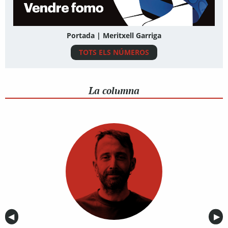
Portada | Meritxell Garriga
TOTS ELS NÚMEROS
La columna
Anterior
◀︎
Sig
▶︎