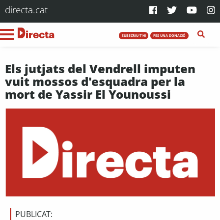
directa.cat
SUBSCRIU-T'HI
FES UNA DONACIÓ
Els jutjats del Vendrell imputen
vuit mossos d'esquadra per la
mort de Yassir El Younoussi
PUBLICAT: