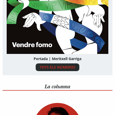
Portada | Meritxell Garriga
TOTS ELS NÚMEROS
La columna