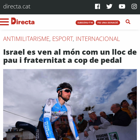
directa.cat
SUBSCRIU-T'HI
FES UNA DONACIÓ
ANTIMILITARISME
,
ESPORT
,
INTERNACIONAL
Israel es ven al món com un lloc de
pau i fraternitat a cop de pedal