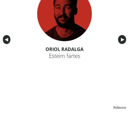
Anterior
◀︎
Sig
▶︎
ORIOL RADALGA
Esteim fartes
Publicitat