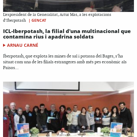
L'expresident de la Generalitat, Artur Mas, a les explotacions
|
GENCAT
d’Iberpotash
ICL-Iberpotash, la filial d'una multinacional que
contamina rius i apadrina soldats
ARNAU CARNÉ
Iberpotash, que explota les mines de sal i potassa del Bages, s’ha
situat com una de les filials estrangeres amb més pes econòmic als
Països...