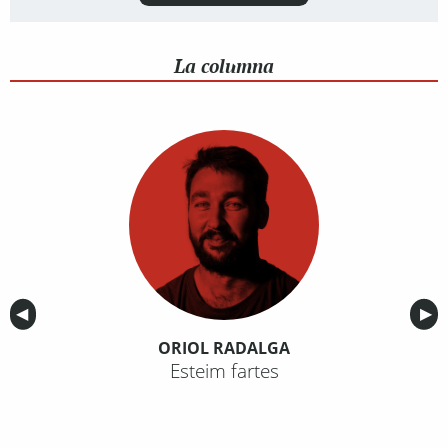
La columna
Anterior
◀︎
Sig
▶︎
ORIOL RADALGA
Esteim fartes