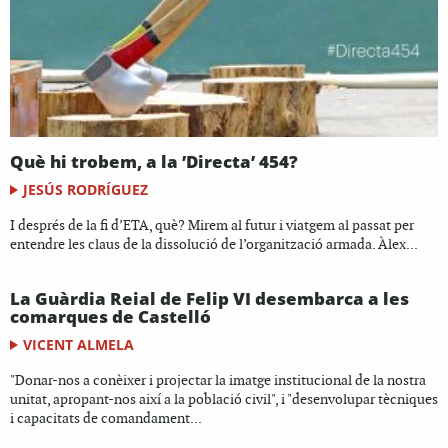
Què hi trobem, a la ’Directa’ 454?
JESÚS RODRÍGUEZ
I després de la fi d’ETA, què? Mirem al futur i viatgem al passat per
entendre les claus de la dissolució de l’organització armada. Àlex...
La Guàrdia Reial de Felip VI desembarca a les
comarques de Castelló
VICENT ALMELA
"Donar-nos a conèixer i projectar la imatge institucional de la nostra
unitat, apropant-nos així a la població civil", i "desenvolupar tècniques
i capacitats de comandament...