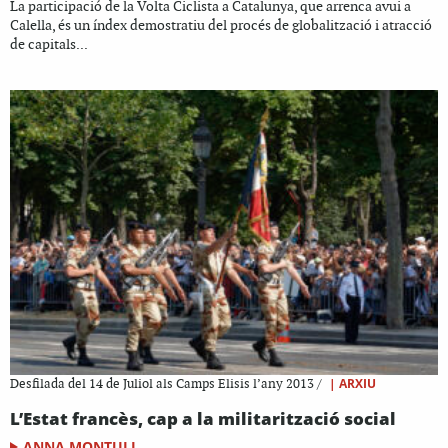
La participació de la Volta Ciclista a Catalunya, que arrenca avui a
Calella, és un índex demostratiu del procés de globalització i atracció
de capitals...
|
ARXIU
Desfilada del 14 de Juliol als Camps Elisis l’any 2013 /
L’Estat francès, cap a la militarització social
ANNA MONTULL