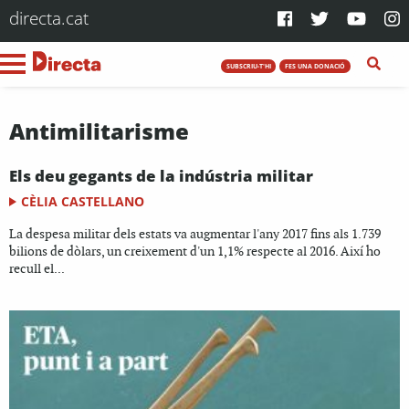
directa.cat
SUBSCRIU-T'HI
FES UNA DONACIÓ
Antimilitarisme
Els deu gegants de la indústria militar
CÈLIA CASTELLANO
La despesa militar dels estats va augmentar l'any 2017 fins als 1.739
bilions de dòlars, un creixement d'un 1,1% respecte al 2016. Així ho
recull el...