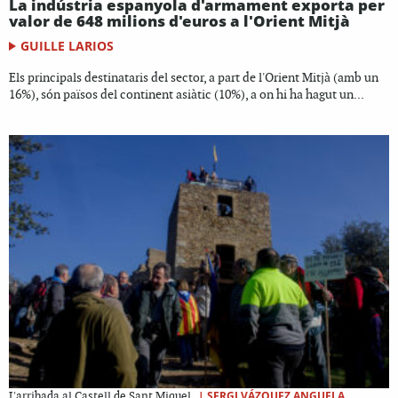
La indústria espanyola d'armament exporta per
valor de 648 milions d'euros a l'Orient Mitjà
GUILLE LARIOS
Els principals destinataris del sector, a part de l'Orient Mitjà (amb un
16%), són països del continent asiàtic (10%), a on hi ha hagut un...
|
SERGI VÁZQUEZ ANGUELA
L'arribada al Castell de Sant Miquel