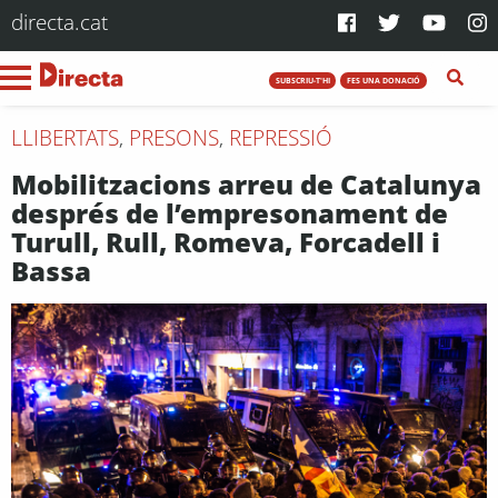
directa.cat
SUBSCRIU-T'HI
FES UNA DONACIÓ
LLIBERTATS
,
PRESONS
,
REPRESSIÓ
Mobilitzacions arreu de Catalunya
després de l’empresonament de
Turull, Rull, Romeva, Forcadell i
Bassa