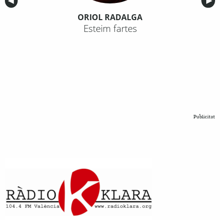
Anterior
◀︎
Sig
▶︎
ORIOL RADALGA
Esteim fartes
Publicitat