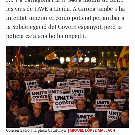
l’A-7 a Tarragona i la N-340 a Molins de Rei, i
les vies de l’AVE a Lleida. A Girona també s’ha
intentat superar el cordó policial per arribar a
la Subdelegació del Govern espanyol, però la
policia catalana ho ha impedit.
|MIQUEL LÓPEZ MALLACH
Concentració a la plaça Catalunya