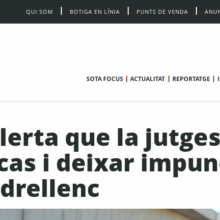
QUI SOM
BOTIGA EN LÍNIA
PUNTS DE VENDA
ANUN
SOTA FOCUS
ACTUALITAT
REPORTATGE
alerta que la jutge
 cas i deixar impun
drellenc