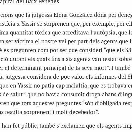
capital del Baix Penedès.
cions que la jutgessa Elena González dóna per dene
ustícia x Yassir se sorprenen que, per exemple, per el
fima quantitat tòxica que acreditava l’autòpsia, que l
va ser víctima el nostre veí per part dels agents que 
é es pregunten com pot ser que consideri “que els 38
ió durant els quals fins a sis agents van restar sobre
er el determinant principal de la seva mort”. I també
a jutgessa considera de poc valor els informes del S
que en Yassir no patia cap malaltia, que es trobava e
 de salut i que no havia consumit droga abans d’ing
ren que tots aquestes preguntes “són d’obligada respo
ns resulta sorprenent i molt decebedor”.
 han fet públic, també s’exclamen que els agents im