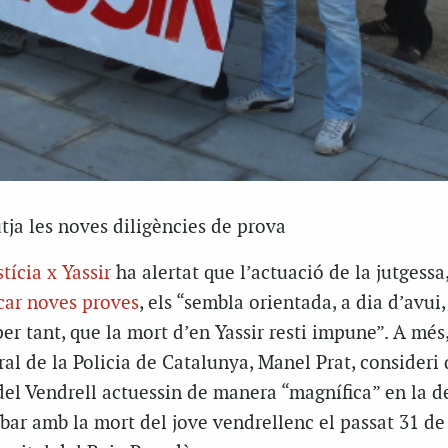
ja les noves diligències de prova
stícia x Yassir
ha alertat que l’actuació de la jutgessa
car noves proves
, els “sembla orientada, a dia d’avui,
per tant, que la mort d’en Yassir resti impune”. A més,
ral de la Policia de Catalunya, Manel Prat, consideri 
el Vendrell actuessin de manera “magnífica” en la d
abar amb la mort del jove vendrellenc el passat 31 de 