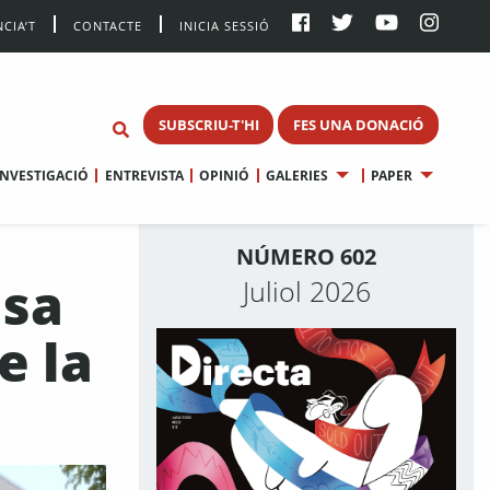
CIA’T
CONTACTE
INICIA SESSIÓ
SUBSCRIU-T'HI
FES UNA DONACIÓ
INVESTIGACIÓ
ENTREVISTA
OPINIÓ
GALERIES
PAPER
NÚMERO 602
ssa
Juliol 2026
e la