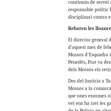
continuïn de servei 
responsable polític 
disciplinari contra el
Rebaten les lloanc
El director general d
d’aquest mes de febr
Mossos d’Esquadra im
Penedès, Prat va dema
dels Mossos els reti
Des del Justícia x Y
Mossos a la comarca 
que unes enormes ria
veí ens ha tret les g
de la Policia en alt