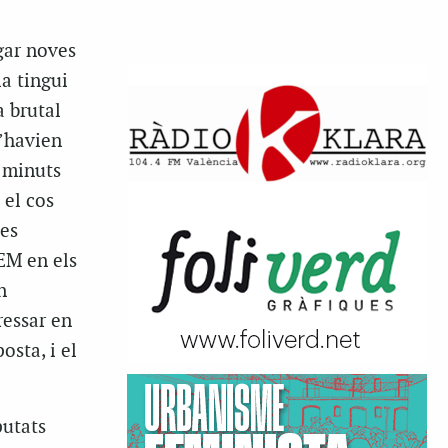
gar noves
la tingui
a brutal
l’havien
 minuts
 el cos
 es
EM en els
n
ressar en
sta, i el
putats