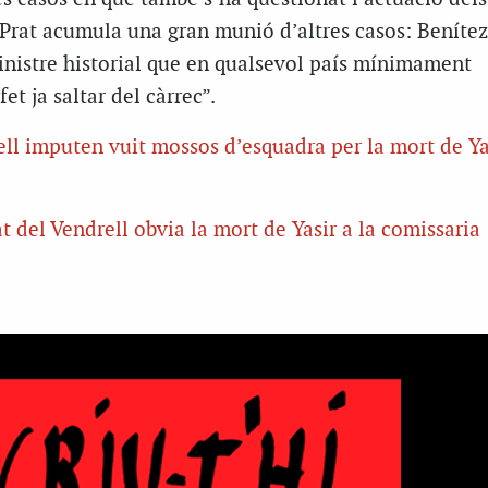
Prat acumula una gran munió d’altres casos: Benítez,
inistre historial que en qualsevol país mínimament
et ja saltar del càrrec”.
rell imputen vuit mossos d’esquadra per la mort de Ya
t del Vendrell obvia la mort de Yasir a la comissaria