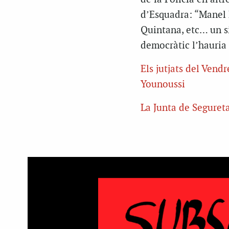
d’Esquadra: “Manel 
Quintana, etc… un s
democràtic l’hauria f
Els jutjats del Vend
Younoussi
La Junta de Segureta