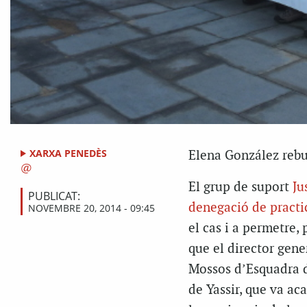
XARXA PENEDÈS
Elena González rebut
El grup de suport
Ju
PUBLICAT:
denegació de practi
NOVEMBRE 20, 2014 - 09:45
el cas i a permetre, 
que el director gene
Mossos d’Esquadra d
de Yassir, que va ac