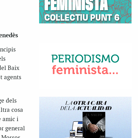
Penedès
incipis
els
del Baix
it agents
ge dels
ltra cosa
e amic i
or general
s Mossos