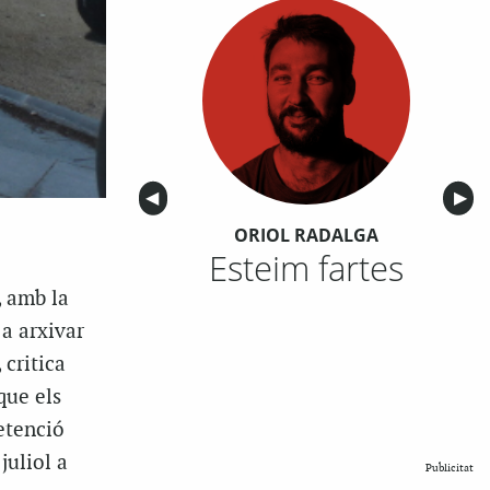
Anterior
◀︎
Sigu
▶︎
ORIOL RADALGA
Esteim fartes
, amb la
 a arxivar
 critica
que els
etenció
juliol a
Publicitat