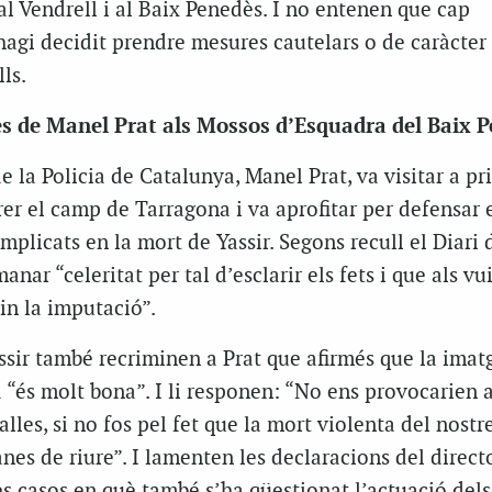
al Vendrell i al Baix Penedès. I no entenen que cap
hagi decidit prendre mesures cautelars o de caràcter
ls.
es de Manel Prat als Mossos d’Esquadra del Baix 
e la Policia de Catalunya, Manel Prat, va visitar a pr
er el camp de Tarragona i va aprofitar per defensar 
plicats en la mort de Yassir. Segons recull el Diari 
nar “celeritat per tal d’esclarir els fets i que als vu
rin la imputació”.
assir també recriminen a Prat que afirmés que la imat
“és molt bona”. I li responen: “No ens provocarien a
lles, si no fos pel fet que la mort violenta del nostr
anes de riure”. I lamenten les declaracions del direct
res casos en què també s’ha qüestionat l’actuació del