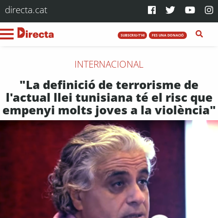
directa.cat
SUBSCRIU-T'HI
FES UNA DONACIÓ
INTERNACIONAL
"La definició de terrorisme de
l'actual llei tunisiana té el risc que
empenyi molts joves a la violència"