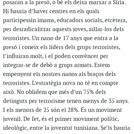
posaran a la presó, o bé els deixa marxar a Síria.
Hi hauria d’haver centres en els quals
participessin imams, educadors socials, etcètera,
per desradicalitzar aquests joves, aïllar-los dels
terroristes. Un nano de 17 anys que entra a la
presó i coneix els líders dels grups terroristes,
l’influiran molt, i el poden convèncer per
integrar-se de debò a grups armats. Estem
empenyent els nostres nanos als braços dels
terroristes. L’estratègia nova no té en compte
això. No oblidem que més d’un 75% dels
detinguts per terrorisme tenen menys de 35 anys.
I els menors de 25 són el 28%. És un moviment
juvenil. De fet, és el primer moviment polític,
ideològic, entre la joventut tunisiana. Se’ls hauria