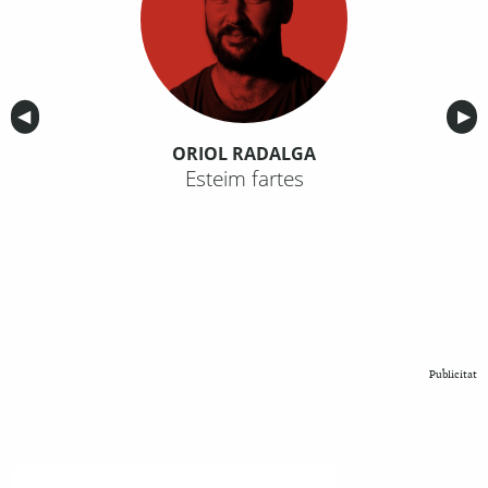
Anterior
◀︎
Sig
▶︎
ORIOL RADALGA
Esteim fartes
Publicitat