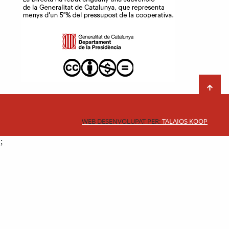
WEB DESENVOLUPAT PER:
TALAIOS KOOP
;