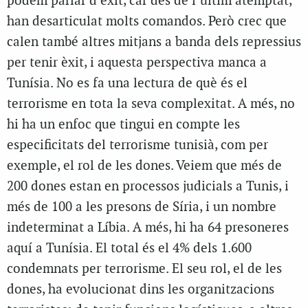
podem parlar d’èxit, car des de l’últim atemptat,
han desarticulat molts comandos. Però crec que
calen també altres mitjans a banda dels repressius
per tenir èxit, i aquesta perspectiva manca a
Tunísia. No es fa una lectura de què és el
terrorisme en tota la seva complexitat. A més, no
hi ha un enfoc que tingui en compte les
especificitats del terrorisme tunisià, com per
exemple, el rol de les dones. Veiem que més de
200 dones estan en processos judicials a Tunis, i
més de 100 a les presons de Síria, i un nombre
indeterminat a Líbia. A més, hi ha 64 presoneres
aquí a Tunísia. El total és el 4% dels 1.600
condemnats per terrorisme. El seu rol, el de les
dones, ha evolucionat dins les organitzacions