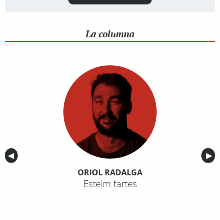
La columna
Anterior
◀︎
Sig
▶︎
ORIOL RADALGA
Esteim fartes