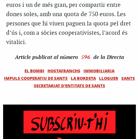
euros i un de més gran, per compartir entre
dones soles, amb una quota de 750 euros. Les
persones que hi viuen paguen la quota pel dret
d’ús i, com a sòcies cooperativistes, l’acord és
vitalici.
Article
publicat al número
596
de la Directa
EL BOMBI
HOSTAFRANCHS
IMMOBILIARIA
IMPULS COOPERATIU DE SANTS
LA BORDETA
LLOGUER
SANTS
SECRETARIAT D’ENTITATS DE SANTS