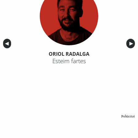
Anterior
◀︎
Sig
▶︎
ORIOL RADALGA
Esteim fartes
Publicitat