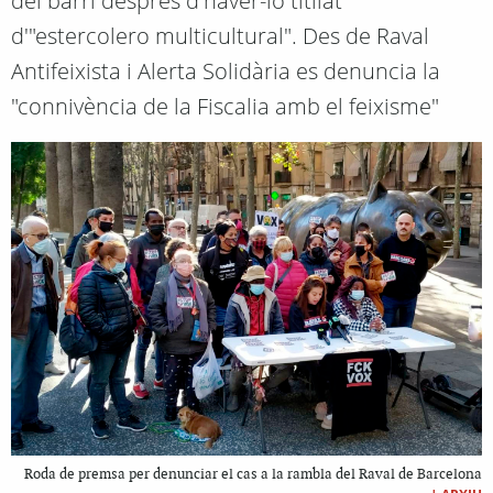
del barri després d'haver-lo titllat
d'"estercolero multicultural". Des de Raval
Antifeixista i Alerta Solidària es denuncia la
"connivència de la Fiscalia amb el feixisme"
Roda de premsa per denunciar el cas a la rambla del Raval de Barcelona