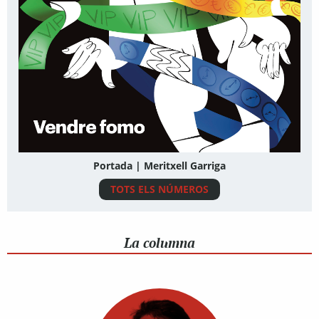
Portada | Meritxell Garriga
TOTS ELS NÚMEROS
La columna