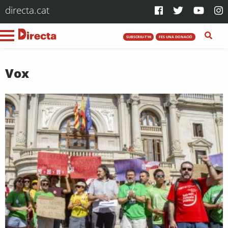
directa.cat
SUBSCRIU-T'HI
FES UNA DONACIÓ
Vox