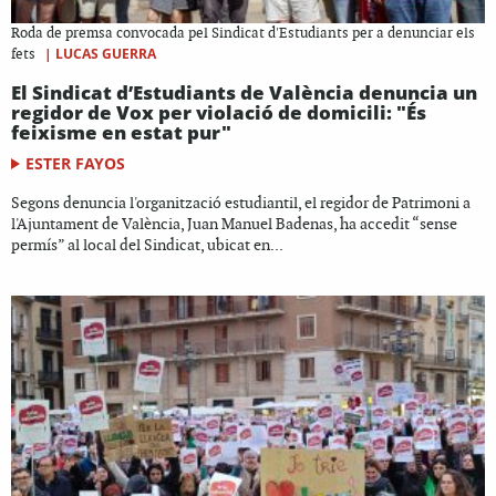
Roda de premsa convocada pel Sindicat d'Estudiants per a denunciar els
|
LUCAS GUERRA
fets
El Sindicat d’Estudiants de València denuncia un
regidor de Vox per violació de domicili: "És
feixisme en estat pur"
ESTER FAYOS
Segons denuncia l'organització estudiantil, el regidor de Patrimoni a
l'Ajuntament de València, Juan Manuel Badenas, ha accedit “sense
permís” al local del Sindicat, ubicat en...