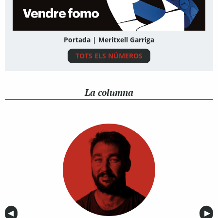
Portada | Meritxell Garriga
TOTS ELS NÚMEROS
La columna
Anterior
◀︎
Sig
▶︎