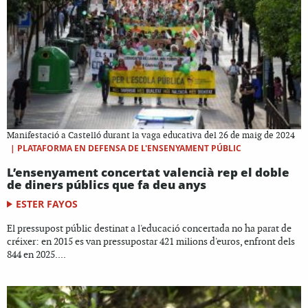
Manifestació a Castelló durant la vaga educativa del 26 de maig de 2024
|
PLATAFORMA EN DEFENSA DE L'ENSENYAMENT PÚBLIC
L’ensenyament concertat valencià rep el doble
de diners públics que fa deu anys
ESTER FAYOS
El pressupost públic destinat a l'educació concertada no ha parat de
créixer: en 2015 es van pressupostar 421 milions d'euros, enfront dels
844 en 2025....