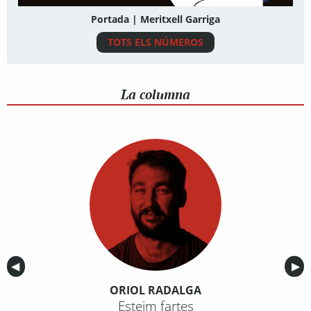
Portada | Meritxell Garriga
TOTS ELS NÚMEROS
La columna
Anterior
◀︎
Sig
▶︎
ORIOL RADALGA
Esteim fartes