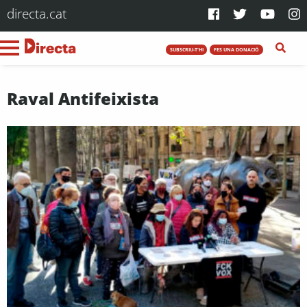
directa.cat
SUBSCRIU-T'HI
FES UNA DONACIÓ
Raval Antifeixista