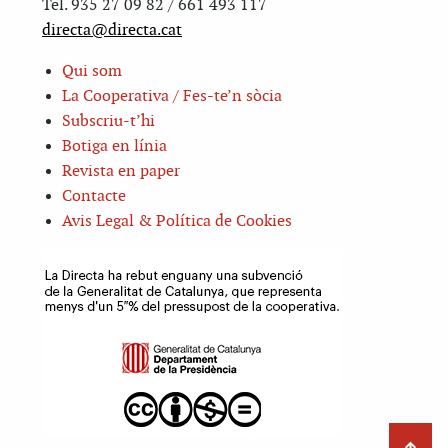
Tel. 935 27 09 82 / 661 493 117
directa@directa.cat
Qui som
La Cooperativa / Fes-te’n sòcia
Subscriu-t’hi
Botiga en línia
Revista en paper
Contacte
Avis Legal & Política de Cookies