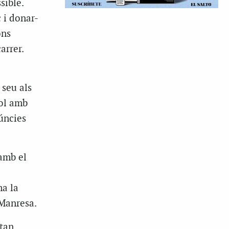
sible.
 i donar-
ons
arrer.
 seu als
yol amb
úncies
 amb el
ma la
Manresa.
stan