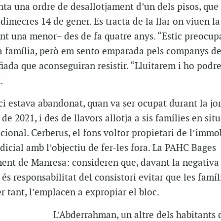
ta una ordre de desallotjament d’un dels pisos, que 
dimecres 14 de gener. Es tracta de la llar on viuen la 
nt una menor– des de fa quatre anys. “Estic preocup
a família, però em sento emparada pels companys d
fiada que aconseguiran resistir. “Lluitarem i ho podr
.
ici estava abandonat, quan va ser ocupat durant la j
 de 2021, i des de llavors allotja a sis famílies en sit
ional. Cerberus, el fons voltor propietari de l’immo
udicial amb l’objectiu de fer-les fora. La PAHC Bages
ament de Manresa: consideren que, davant la negativa
és responsabilitat del consistori evitar que les famíl
er tant, l’emplacen a expropiar el bloc.
L’Abderrahman, un altre dels habitants d