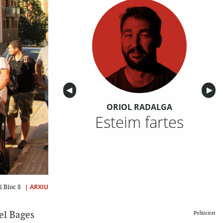
Anterior
◀︎
Sigu
▶︎
ORIOL RADALGA
Esteim fartes
|
ARXIU
l Bloc 8
del Bages
Publicitat