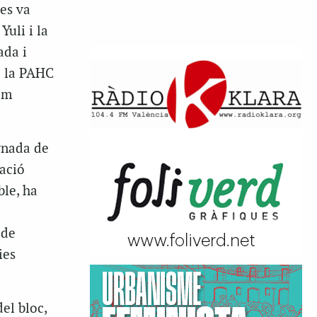
es va
Yuli i la
ada i
e la PAHC
em
ornada de
uació
ble, ha
 de
ies
el bloc,