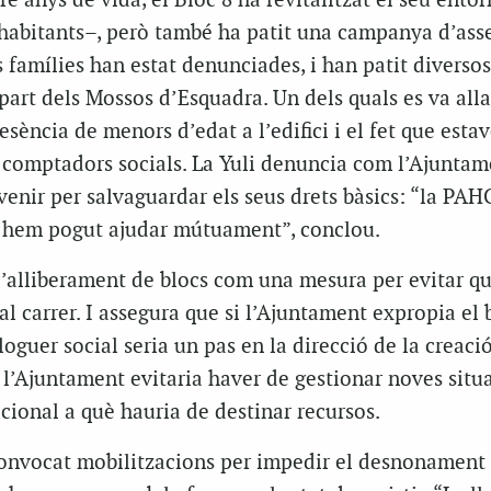
re anys de vida, el Bloc 8 ha revitalitzat el seu ento
 habitants–, però també ha patit una campanya d’ass
s famílies han estat denunciades, i han patit diversos
 part dels Mossos d’Esquadra. Un dels quals es va alla
esència de menors d’edat a l’edifici i el fet que esta
 comptadors socials. La Yuli denuncia com l’Ajuntam
enir per salvaguardar els seus drets bàsics: “la PAH
ns hem pogut ajudar mútuament”, conclou.
l’alliberament de blocs com una mesura per evitar qu
al carrer. I assegura que si l’Ajuntament expropia el b
lloguer social seria un pas en la direcció de la creaci
i l’Ajuntament evitaria haver de gestionar noves situ
ional a què hauria de destinar recursos.
nvocat mobilitzacions per impedir el desnonament d