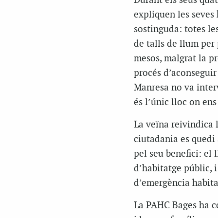
Durant els seus quat
expliquen les seves
sostinguda: totes le
de talls de llum per
mesos, malgrat la pr
procés d’aconseguir
Manresa no va interv
és l’únic lloc on e
La veïna reivindica 
ciutadania es quedi 
pel seu benefici: el 
d’habitatge públic, 
d’emergència habitac
La PAHC Bages ha co