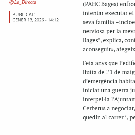
La_Directa
(PAHC Bages) enfron
intentar executar el 
PUBLICAT:
GENER 13, 2026 - 14:12
seva família –incloe
nerviosa per la mev
Bages”, explica, con
aconseguir», afegeix
Feia anys que l’edif
lluita de l’1 de maig
d’emergència habitac
iniciat una guerra j
interpel·la l’Ajunt
Cerberus a negociar, 
quedin al carrer i, p