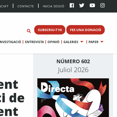
CIA’T
CONTACTE
INICIA SESSIÓ
SUBSCRIU-T'HI
FES UNA DONACIÓ
INVESTIGACIÓ
ENTREVISTA
OPINIÓ
GALERIES
PAPER
NÚMERO 602
Juliol 2026
ent
i de
ent