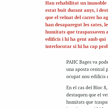
Han rehabilitat un immoble
estat buit durant anys, i de
que el veïnat del carrer ho a
han desaparegut les rates, l
humitats que traspassaven a
edificis i hi ha gent amb qui
interlocutar si hi ha cap pr
PAHC Bages va poder
una aposta central p
ocupat nou edificis 
En el cas del Bloc 8
destaquen que el veï
humitats que traspas