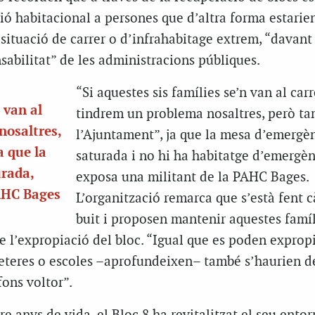
ió habitacional a persones que d’altra forma estarie
situació de carrer o d’infrahabitage extrem, “davant 
abilitat” de les administracions públiques.
“Si aquestes sis famílies se’n van al carr
 van al
tindrem un problema nosaltres, però t
nosaltres,
l’Ajuntament”, ja que la mesa d’emergèn
a que la
saturada i no hi ha habitatge d’emergèn
rada,
exposa una militant de la PAHC Bages.
AHC Bages
L’organització remarca que s’està fent c
buit i proposen mantenir aquestes famíl
de l’expropiació del bloc. “Igual que es poden exprop
rreteres o escoles –aprofundeixen– també s’haurien d
fons voltor”.