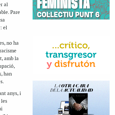
r al
ble. Pare
asa
: el
es, no ha
 racisme
t, amb la
upació,
x, han
s.
nt anys, i
 les
ui