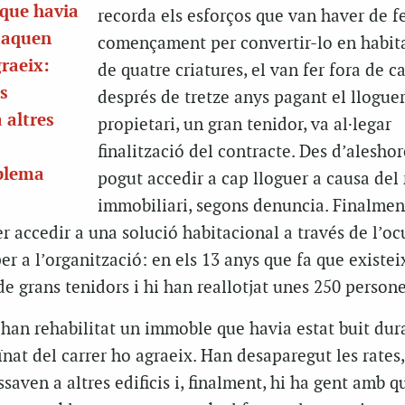
 que havia
recorda els esforços que van haver de fe
staquen
començament per convertir-lo en habita
graeix:
de quatre criatures, el van fer fora de c
es
després de tretze anys pagant el lloguer
 altres
propietari, un gran tenidor, va al·legar
finalització del contracte. Des d’aleshor
oblema
pogut accedir a cap lloguer a causa del
immobiliari, segons denuncia. Finalmen
 accedir a una solució habitacional a través de l’oc
er a l’organització: en els 13 anys que fa que existei
de grans tenidors i hi han reallotjat unes 250 persone
, han rehabilitat un immoble que havia estat buit dura
nat del carrer ho agraeix. Han desaparegut les rates,
saven a altres edificis i, finalment, hi ha gent amb q