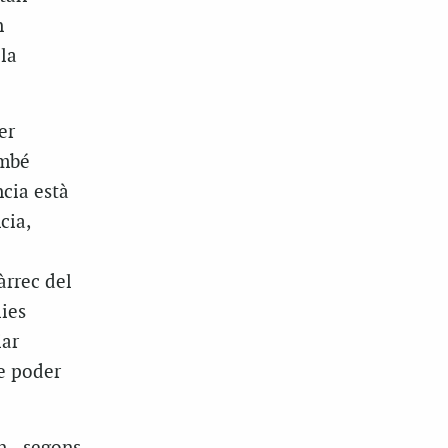
n
la
er
ambé
cia està
cia,
àrrec del
ies
iar
e poder