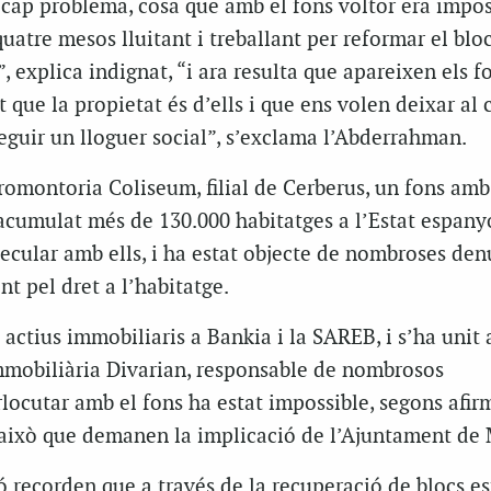
a cap problema, cosa que amb el fons voltor era impos
atre mesos lluitant i treballant per reformar el bloc
, explica indignat, “i ara resulta que apareixen els f
 que la propietat és d’ells i que ens volen deixar al c
eguir un lloguer social”, s’exclama l’Abderrahman.
romontoria Coliseum, filial de Cerberus, un fons amb
 acumulat més de 130.000 habitatges a l’Estat espan
pecular amb ells, i ha estat objecte de nombroses den
t pel dret a l’habitatge.
 actius immobiliaris a Bankia i la SAREB, i s’ha unit
mmobiliària Divarian, responsable de nombrosos
ocutar amb el fons ha estat impossible, segons afir
això que demanen la implicació de l’Ajuntament de 
ó recorden que a través de la recuperació de blocs e