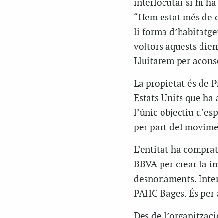
interlocutar si hi h
“Hem estat més de qu
li forma d’habitatge”
voltors aquests dient
Lluitarem per acons
La propietat és de P
Estats Units que ha
l’únic objectiu d’es
per part del movimen
L’entitat ha comprat
BBVA per crear la i
desnonaments. Interl
PAHC Bages. És per 
Des de l’organitzaci