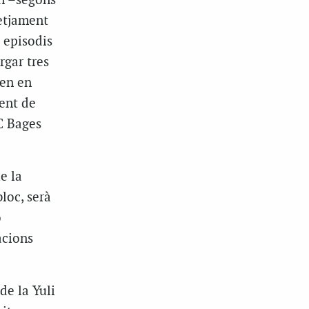
rn –segons
etjament
 episodis
rgar tres
ven en
ent de
C Bages
e la
loc, serà
ó
acions
e la Yuli