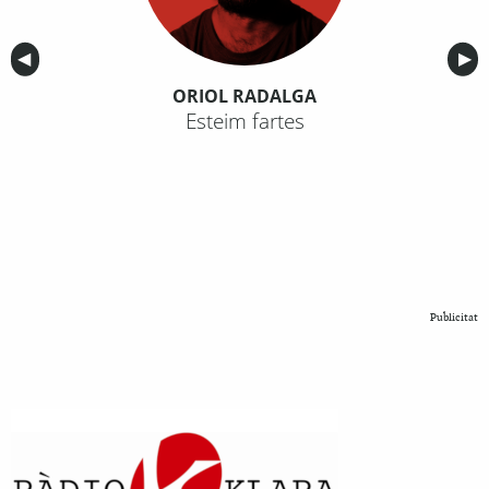
Anterior
◀︎
Sig
▶︎
ORIOL RADALGA
Esteim fartes
Publicitat