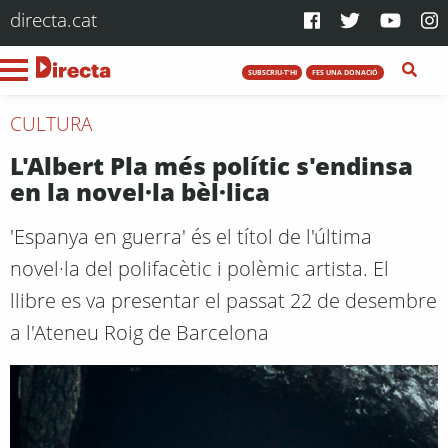
directa.cat
SUBSCRIU-T'HI
FES UNA DONACIÓ
CULTURA
L'Albert Pla més polític s'endinsa
en la novel·la bèl·lica
'Espanya en guerra' és el títol de l'última
novel·la del polifacètic i polèmic artista. El
llibre es va presentar el passat 22 de desembre
a l'Ateneu Roig de Barcelona