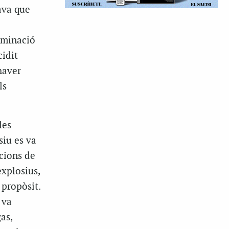
lava que
rminació
cidit
haver
ls
les
siu es va
cions de
explosius,
 propòsit.
 va
as,