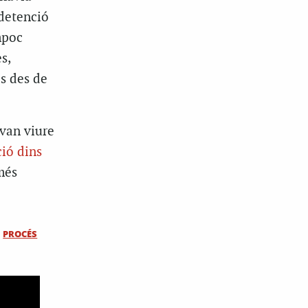
 detenció
mpoc
s,
es des de
 van viure
ió dins
més
PROCÉS