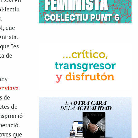
l 23S en
l·lectiu
a
l, que
ntista.
 que “es
ra de
any
enviava
s de
ctes de
nspiració
peració.
proves que