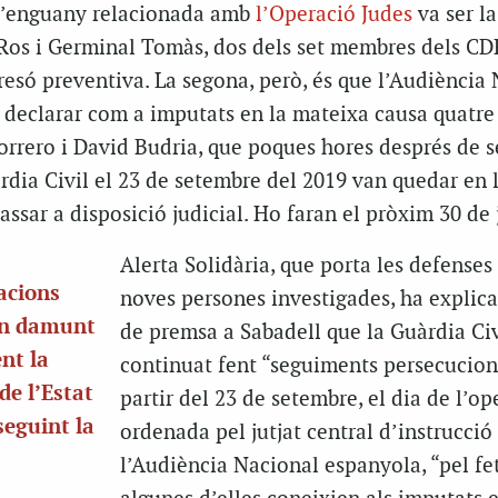
d’enguany relacionada amb
l’Operació Judes
va ser la
i Ros i Germinal Tomàs, dos dels set membres dels CD
esó preventiva. La segona, però, és que l’Audiència
a declarar com a imputats en la mateixa causa quatre
orrero i David Budria, que poques hores després de s
rdia Civil el 23 de setembre del 2019 van quedar en l
assar a disposició judicial. Ho faran el pròxim 30 de 
Alerta Solidària, que porta les defenses
tacions
noves persones investigades, ha explica
en damunt
de premsa a Sabadell que la Guàrdia Civ
ent la
continuat fent “seguiments persecucion
 de l’Estat
partir del 23 de setembre, el dia de l’op
seguint la
ordenada pel jutjat central d’instrucció
l’Audiència Nacional espanyola, “pel fe