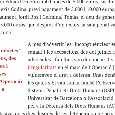
 i Eduard Garzón amb fiances de 5.000 euros; sis di
 Alexis Codina, previ pagament de 5.000 i 10.000 euros
nalment, Jordi Ros i Germinal Tomàs, el deu de gener
15.000 euros, que després d’un recurs, la sala penal v
scuna.
A més d’advertir les “incongruències” e
ruències”
sumari i les acusacions, des del primer
ons, des
advocades i famílies van denunciar
div
es i
irregularitats
en el marc de l’Operació J
ses
vulneraven el dret a defensa. Unes den
l’Operació
les quals s’hi van sumar també l’Observ
 a
Sistema Penal i els Drets Humans (OSP
Universitat de Barcelona o l’Associació
per a la Defensa dels Drets Humans (A
licava, pocs dies després de les detencions, que no s