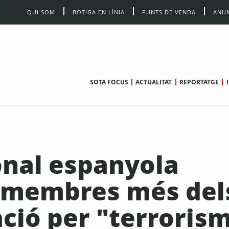
QUI SOM
BOTIGA EN LÍNIA
PUNTS DE VENDA
ANUN
SOTA FOCUS
ACTUALITAT
REPORTATGE
onal espanyola
e membres més del
ació per "terroris