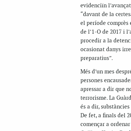
evidenciïn l’avançat
“davant de la certes
el període comprès e
de l’1-O de 2017 i l’
procedir a la detenc
ocasionat danys irr
preparatius”.
Més d’un mes despr
persones encausades-
apressar a dir que n
terrorisme. La Guàrd
és a dir, substàncie
De fet, a finals del
començar a ordenar l