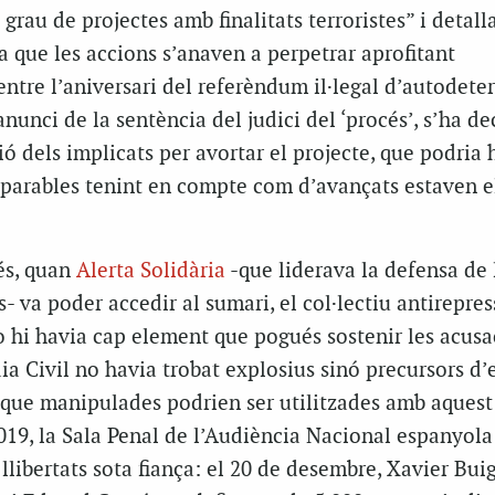
 grau de projectes amb finalitats terroristes” i detal
a que les accions s’anaven a perpetrar aprofitant
ntre l’aniversari del referèndum il·legal d’autodete
anunci de la sentència del judici del ‘procés’, s’ha de
ió dels implicats per avortar el projecte, que podria 
eparables tenint en compte com d’avançats estaven e
és, quan
Alerta Solidària
-que liderava la defensa de 
 va poder accedir al sumari, el col·lectiu antirepres
o hi havia cap element que pogués sostenir les acusa
ia Civil no havia trobat explosius sinó precursors d’
s que manipulades podrien ser utilitzades amb aquest
 2019, la Sala Penal de l’Audiència Nacional espanyola
libertats sota fiança: el 20 de desembre, Xavier Buig