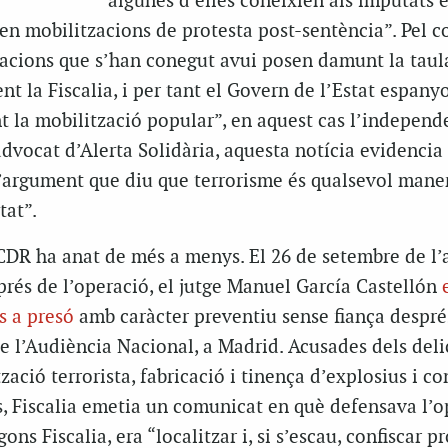
algunes d’elles coneixien als imputats e
 en mobilitzacions de protesta post-sentència”. Pel co
itacions que s’han conegut avui posen damunt la taul
nt la Fiscalia, i per tant el Govern de l’Estat espanyo
 la mobilització popular”, en aquest cas l’independe
 advocat d’Alerta Solidària, aquesta notícia evidencia
l’argument que diu que terrorisme és qualsevol mane
tat”.
 CDR ha anat de més a menys. El 26 de setembre de l’
sprés de l’operació, el jutge Manuel García Castellón
s a presó
amb caràcter preventiu sense fiança despré
 de l’Audiència Nacional, a Madrid. Acusades dels deli
zació terrorista, fabricació i tinença d’explosius i co
s, Fiscalia emetia un comunicat en què defensava l’o
gons Fiscalia, era “localitzar i, si s’escau, confiscar 