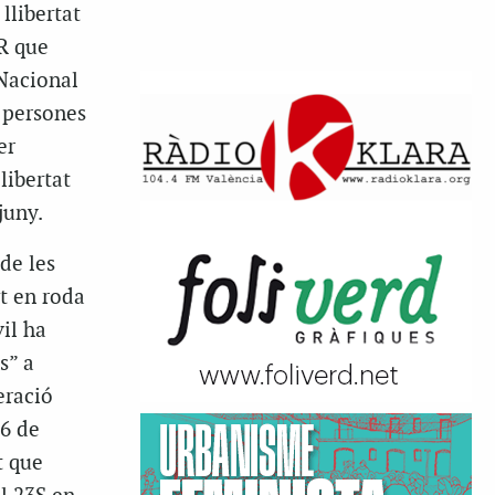
 llibertat
R que
 Nacional
 persones
er
libertat
juny.
 de les
t en roda
il ha
s” a
eració
 6 de
t que