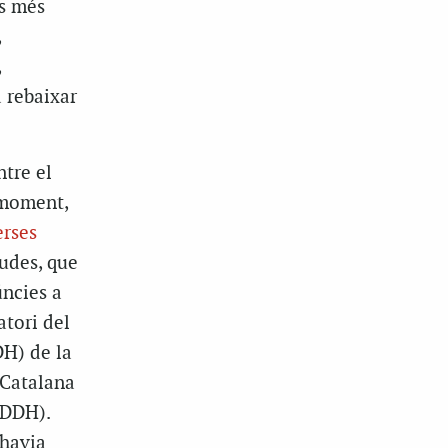
es més
,
,
a rebaixar
ntre el
 moment,
erses
udes, que
úncies a
atori del
DH) de la
 Catalana
CDDH).
’havia