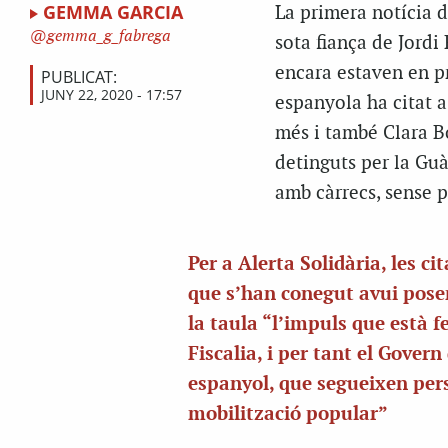
GEMMA GARCIA
La primera notícia 
gemma_g_fabrega
sota fiança de Jord
encara estaven en pr
PUBLICAT:
JUNY 22, 2020 - 17:57
espanyola ha citat 
més i també Clara B
detinguts per la Guà
amb càrrecs, sense p
Per a Alerta Solidària, les ci
que s’han conegut avui pos
la taula “l’impuls que està f
Fiscalia, i per tant el Govern
espanyol, que segueixen per
mobilització popular”