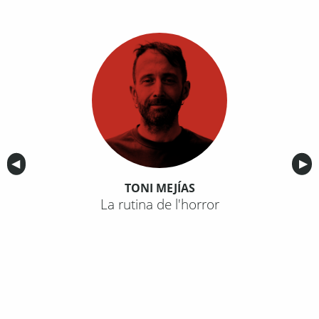
Anterior
◀︎
Sig
▶︎
TONI MEJÍAS
La rutina de l'horror