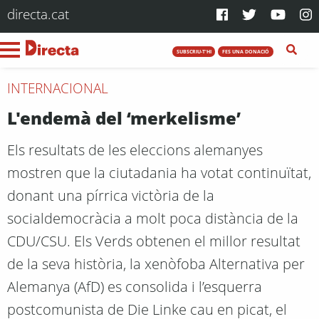
directa.cat
SUBSCRIU-T'HI
FES UNA DONACIÓ
INTERNACIONAL
L'endemà del ‘merkelisme’
Els resultats de les eleccions alemanyes
mostren que la ciutadania ha votat continuïtat,
donant una pírrica victòria de la
socialdemocràcia a molt poca distància de la
CDU/CSU. Els Verds obtenen el millor resultat
de la seva història, la xenòfoba Alternativa per
Alemanya (AfD) es consolida i l’esquerra
postcomunista de Die Linke cau en picat, el