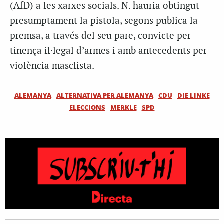
(AfD) a les xarxes socials. N. hauria obtingut
presumptament la pistola, segons publica la
premsa, a través del seu pare, convicte per
tinença il·legal d’armes i amb antecedents per
violència masclista.
ALEMANYA
ALTERNATIVA PER ALEMANYA
CDU
DIE LINKE
ELECCIONS
MERKLE
SPD