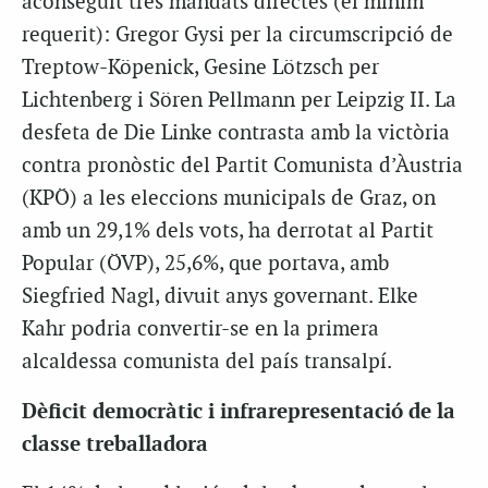
aconseguit tres mandats directes (el mínim
requerit): Gregor Gysi per la circumscripció de
Treptow-Köpenick, Gesine Lötzsch per
Lichtenberg i Sören Pellmann per Leipzig II. La
desfeta de Die Linke contrasta amb la victòria
contra pronòstic del Partit Comunista d’Àustria
(KPÖ) a les eleccions municipals de Graz, on
amb un 29,1% dels vots, ha derrotat al Partit
Popular (ÖVP), 25,6%, que portava, amb
Siegfried Nagl, divuit anys governant. Elke
Kahr podria convertir-se en la primera
alcaldessa comunista del país transalpí.
Dèficit democràtic i infrarepresentació de la
classe treballadora