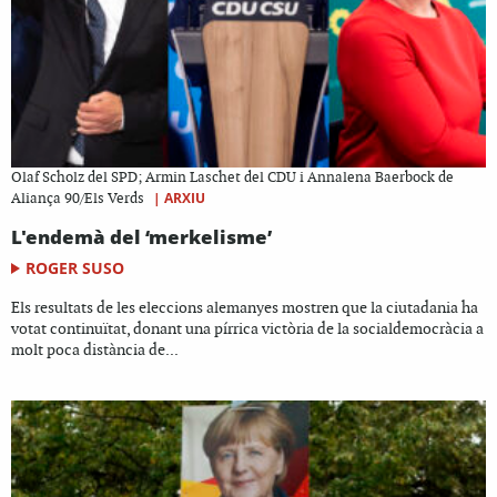
Olaf Scholz del SPD; Armin Laschet del CDU i Annalena Baerbock de
|
ARXIU
Aliança 90/Els Verds
L'endemà del ‘merkelisme’
ROGER SUSO
Els resultats de les eleccions alemanyes mostren que la ciutadania ha
votat continuïtat, donant una pírrica victòria de la socialdemocràcia a
molt poca distància de...