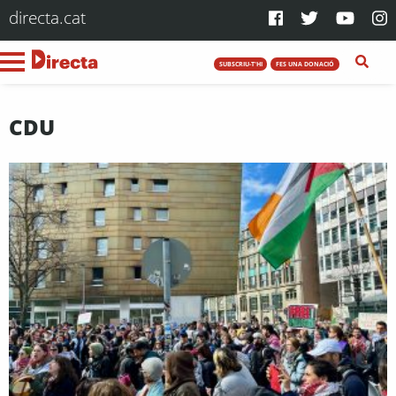
directa.cat
SUBSCRIU-T'HI
FES UNA DONACIÓ
CDU