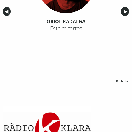
Anterior
◀︎
Sig
▶︎
ORIOL RADALGA
Esteim fartes
Publicitat