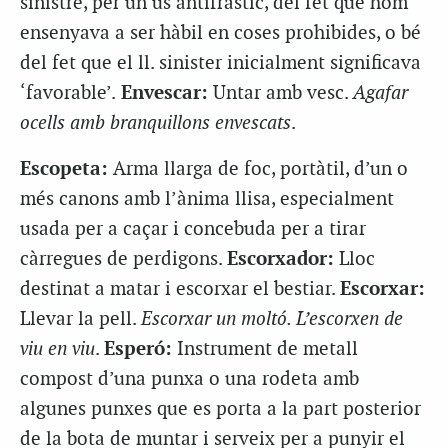
sinistre, per un ús antifràstic, del fet que hom
ensenyava a ser hàbil en coses prohibides, o bé
del fet que el ll. sinister inicialment significava
‘favorable’.
Envescar:
Untar amb vesc.
Agafar
ocells amb branquillons envescats
.
Escopeta:
Arma llarga de foc, portàtil, d’un o
més canons amb l’ànima llisa, especialment
usada per a caçar i concebuda per a tirar
càrregues de perdigons.
Escorxador:
Lloc
destinat a matar i escorxar el bestiar.
Escorxar:
Llevar la pell.
Escorxar un moltó. L’escorxen de
viu en viu
.
Esperó:
Instrument de metall
compost d’una punxa o una rodeta amb
algunes punxes que es porta a la part posterior
de la bota de muntar i serveix per a punyir el