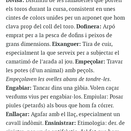
Divisa:
Distintiu de les ramaderies que porten
els toros durant la cursa, consistent en unes
cintes de colors unides per un arponet que hom
clava prop del coll del toro.
Dofinera:
Arpó
emprat per a la pesca de dofins i peixos de
grans dimensions.
Eixanguer:
Tira de cuir,
especialment la que serveix per a subjectar el
camatimó de l’arada al jou.
Empeçolar:
Travar
les potes (d’un animal) amb peçols.
Empeçolaven les ovelles abans de tondre-les
.
Engabiar:
Tancar dins una gàbia. Volen caçar
verdums vius per engabiar-los. Empiular: Posar
piules (petards) als bous que hom fa córrer.
Enllaçar:
Agafar amb el llaç, especialment un
cavall indòmit.
Ensinistrar:
Etimologia: der. de