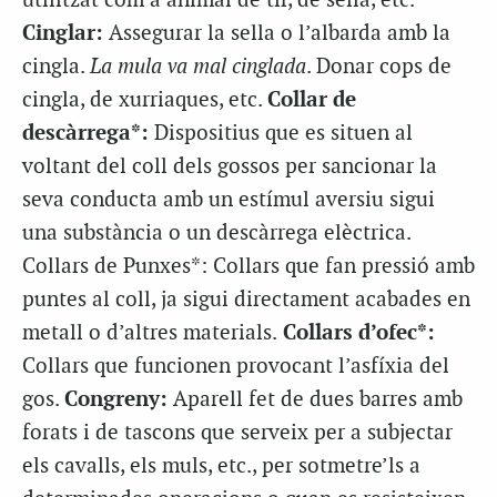
utilitzat com a animal de tir, de sella, etc.
Cinglar:
Assegurar la sella o l’albarda amb la
cingla.
La mula va mal cinglada
. Donar cops de
cingla, de xurriaques, etc.
Collar de
descàrrega*:
Dispositius que es situen al
voltant del coll dels gossos per sancionar la
seva conducta amb un estímul aversiu sigui
una substància o un descàrrega elèctrica.
Collars de Punxes*: Collars que fan pressió amb
puntes al coll, ja sigui directament acabades en
metall o d’altres materials.
Collars d’ofec*:
Collars que funcionen provocant l’asfíxia del
gos.
Congreny:
Aparell fet de dues barres amb
forats i de tascons que serveix per a subjectar
els cavalls, els muls, etc., per sotmetre’ls a