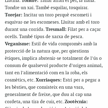
Llatina.
Tondre:
Tallar arran el pèl, la llana.
Tondre un xai. També esquilar, tosquirar.
Torejar:
Incitar un toro perquè escometi i
esquivar-ne les escomeses. Lluitar amb el toro
durant una corrida.
Tresmall:
Filat per a caçar
ocells. També tipus de xarxa de pesca.
Veganisme:
Estil de vida compromès amb la
protecció de la natura que, per qüestions
ètiques, implica abstenir-se totalment de l’ús o
consum de qualsevol producte d’origen animal,
tant en l’alimentació com en la roba, els
cosmètics, etc.
Xurriaques:
Estri per a pegar a
les bèsties, que consisteix en una vara,
generalment de freixe, que duu al cap una
cordeta, una tira de cuir, etc.
Zootècnia: