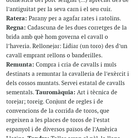
domèstica del porc senglar (…) apreciat des de
l’antiguitat per la seva carn i el seu cuir.
Ratera:
Parany per a agafar rates i ratolins.
Regna:
Cadascuna de les dues corretges de la
brida amb què hom governa el cavall o
l’haveria. Rellonejar: Lidiar (un toro) des d’un
cavall emprant rellons o banderilles.
Remunta:
Compra i cria de cavalls i muls
destinats a remuntar la cavalleria de l’exèrcit i
dels cossos muntats. Servei estatal de cavalls
sementals.
Tauromàquia:
Art i tècnica de
torejar; toreig. Conjunt de regles i de
convencions de la corrida de toros, que
regeixen a les places de toros de l’estat
espanyol i de diversos països de l’Amèrica