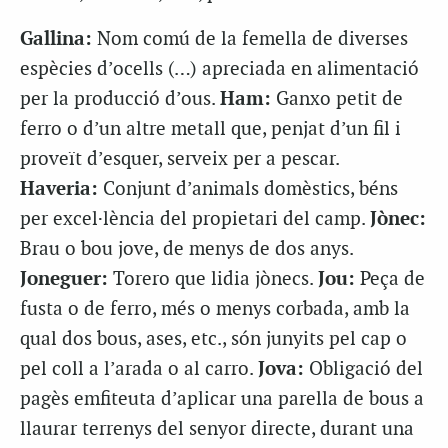
Gallina:
Nom comú de la femella de diverses
espècies d’ocells (…) apreciada en alimentació
per la producció d’ous.
Ham:
Ganxo petit de
ferro o d’un altre metall que, penjat d’un fil i
proveït d’esquer, serveix per a pescar.
Haveria:
Conjunt d’animals domèstics, béns
per excel·lència del propietari del camp.
Jònec:
Brau o bou jove, de menys de dos anys.
Joneguer:
Torero que lidia jònecs.
Jou:
Peça de
fusta o de ferro, més o menys corbada, amb la
qual dos bous, ases, etc., són junyits pel cap o
pel coll a l’arada o al carro.
Jova:
Obligació del
pagès emfiteuta d’aplicar una parella de bous a
llaurar terrenys del senyor directe, durant una