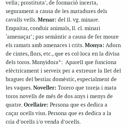
vella; prostituta’, de formació incerta,
segurament a causa de les matadures dels
cavalls vells.
Menar:
del ll. vg. minare.
Empaitar, conduir animals, ll. cl. minari
‘amenaçar’; pas semàntic a causa de fer moure
els ramats amb amenaces i crits.
Monya:
Adorn
de cintes, flors, etc., que es col·loca en la divisa
dels toros. Munyidora*: Aparell que funciona
elèctricament i serveix per a extreure la llet del
braguer del bestiar domèstic, especialment de
les vaques.
Noveller:
Torero que toreja i mata
toros novells de més de dos anys i menys de
quatre.
Ocellaire:
Persona que es dedica a
caçar ocells vius. Persona que es dedica a la
cria d’ocells i/o venda d’ocells.