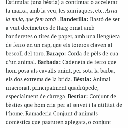
Estimular (una bèstia) a continuar o accelerar
la marxa, amb la veu, les xurriaques, etc.
Arria
la mula, que fem tard!
.
Banderilla:
Bastó de set
a vuit decímetres de llarg ornat amb
banderetes o tires de paper, amb una llengüeta
de ferro en un cap, que els toreros claven al
bescoll del toro.
Baraço:
Corda de pèls de cua
d’un animal.
Barbada:
Cadeneta de ferro que
hom posa als cavalls unint, per sota la barba,
els dos extrems de la brida.
Bèstia:
Animal
irracional, principalment quadrúpede,
especialment de càrrega.
Bestiar:
Conjunt de
bèsties que hom cria per al servei i la utilitat de
l’home. Ramaderia Conjunt d’animals
domèstics que pasturen aplegats, o conjunt