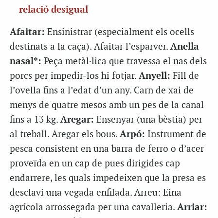
relació desigual
Afaitar:
Ensinistrar (especialment els ocells
destinats a la caça). Afaitar l’esparver.
Anella
nasal*:
Peça metàl·lica que travessa el nas dels
porcs per impedir-los hi fotjar.
Anyell:
Fill de
l’ovella fins a l’edat d’un any. Carn de xai de
menys de quatre mesos amb un pes de la canal
fins a 13 kg.
Aregar:
Ensenyar (una bèstia) per
al treball. Aregar els bous.
Arpó:
Instrument de
pesca consistent en una barra de ferro o d’acer
proveïda en un cap de pues dirigides cap
endarrere, les quals impedeixen que la presa es
desclavi una vegada enfilada. Arreu: Eina
agrícola arrossegada per una cavalleria.
Arriar: