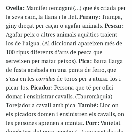
Ovella:
Mamífer remugant(…) que és criada per
la seva carn, la llana i la llet.
Parany:
Trampa,
giny dreçat per caçar o agafar animals.
Pescar:
Agafar peix o altres animals aquàtics traient-
los de l’aigua. (Al diccionari apareixen més de
100 tipus diferents d’arts de pesca que
serveixen per matar peixos).
Pica:
Barra llarga
de fusta acabada en una punta de ferro, que
s’usa en les
corridas
de toros per a aturar-los i
picar-los.
Picador:
Persona que té per ofici
domar i ensinistrar cavalls. (Tauromàquia)
Torejador a cavall amb pica.
També:
Lloc on
els picadors domen i ensinistren els cavalls, on
les persones aprenen a muntar.
Porc:
Varietat