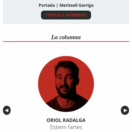
Portada | Meritxell Garriga
TOTS ELS NÚMEROS
La columna
Anterior
◀︎
Sig
▶︎
ORIOL RADALGA
Esteim fartes