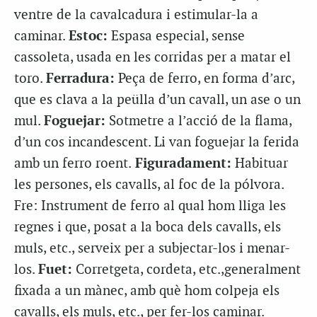
ventre de la cavalcadura i estimular-la a
caminar.
Estoc:
Espasa especial, sense
cassoleta, usada en les corridas per a matar el
toro.
Ferradura:
Peça de ferro, en forma d’arc,
que es clava a la peülla d’un cavall, un ase o un
mul.
Foguejar:
Sotmetre a l’acció de la flama,
d’un cos incandescent. Li van foguejar la ferida
amb un ferro roent.
Figuradament:
Habituar
les persones, els cavalls, al foc de la pólvora.
Fre: Instrument de ferro al qual hom lliga les
regnes i que, posat a la boca dels cavalls, els
muls, etc., serveix per a subjectar-los i menar-
los.
Fuet:
Corretgeta, cordeta, etc.,generalment
fixada a un mànec, amb què hom colpeja els
cavalls, els muls, etc., per fer-los caminar.