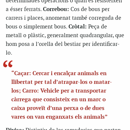
determinades operacions o quan es resisteixen
a ésser ferrats.
Correbou:
Cos de bous per
carrers i places, anomenat també correguda de
bous o simplement bous.
Cròtal:
Peça de
metall o plàstic, generalment quadrangular, que
hom posa a l’orella del bestiar per identificar-
lo.
“Caçar: Cercar i encalçar animals en
llibertat per tal d’atrapar-los o matar-
los; Carro: Vehicle per a transportar
càrrega que consisteix en un marc o
caixa proveït d’una perxa o de dues
vares on van enganxats els animals”