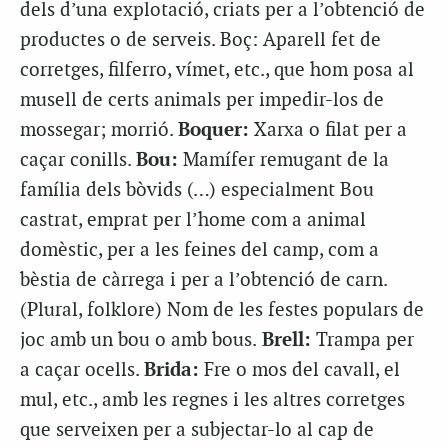
dels d’una explotació, criats per a l’obtenció de
productes o de serveis. Boç: Aparell fet de
corretges, filferro, vímet, etc., que hom posa al
musell de certs animals per impedir-los de
mossegar; morrió.
Boquer:
Xarxa o filat per a
caçar conills.
Bou:
Mamífer remugant de la
família dels bòvids (…) especialment Bou
castrat, emprat per l’home com a animal
domèstic, per a les feines del camp, com a
bèstia de càrrega i per a l’obtenció de carn.
(Plural, folklore) Nom de les festes populars de
joc amb un bou o amb bous.
Brell:
Trampa per
a caçar ocells.
Brida:
Fre o mos del cavall, el
mul, etc., amb les regnes i les altres corretges
que serveixen per a subjectar-lo al cap de