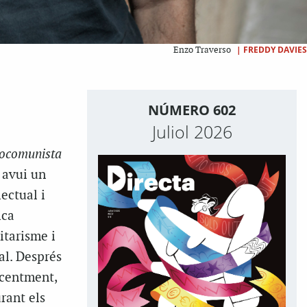
|
FREDDY DAVIES
Enzo Traverso
NÚMERO 602
Juliol 2026
tocomunista
 avui un
ectual i
ica
itarisme i
al. Després
ecentment,
rant els