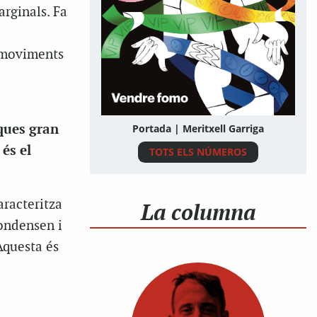
arginals. Fa
s moviments
ques gran
Portada | Meritxell Garriga
és el
TOTS ELS NÚMEROS
aracteritza
La columna
condensen i
 Aquesta és