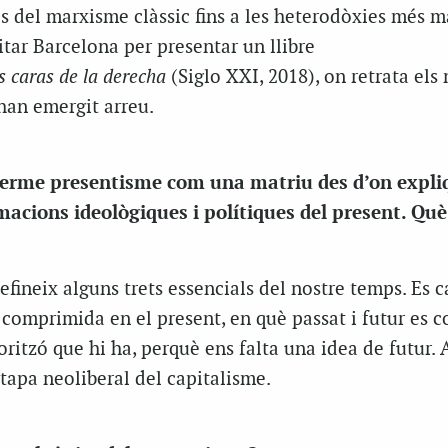
es del marxisme clàssic fins a les heterodòxies més m
tar Barcelona per presentar un llibre
s caras de la derecha
(Siglo XXI, 2018), on retrata el
han emergit arreu.
l terme presentisme com una matriu des d’on expli
macions ideològiques i polítiques del present. Què 
fineix alguns trets essencials del nostre temps. Es c
 comprimida en el present, en què passat i futur es 
horitzó que hi ha, perquè ens falta una idea de futur.
etapa neoliberal del capitalisme.