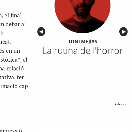
 el final
un debat al
Anterior
◀︎
Sigu
▶︎
lt
TONI MEJÍAS
icat.
La rutina de l'horror
és en un
tòrica”, el
na relació
ativa, fet
ormació cap
Publicitat
impressió