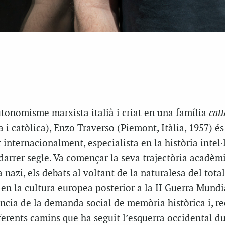
utonomisme marxista italià i criat en una família
cat
 i catòlica), Enzo Traverso (Piemont, Itàlia, 1957) és
 internacionalment, especialista en la història intel·l
darrer segle. Va començar la seva trajectòria acadèm
 nazi, els debats al voltant de la naturalesa del total
 en la cultura europea posterior a la II Guerra Mundi
ència de la demanda social de memòria històrica i, r
iferents camins que ha seguit l’esquerra occidental du