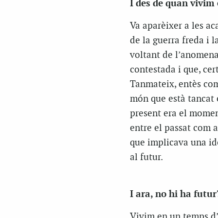
I des de quan vivim
Va aparèixer a les ac
de la guerra freda i 
voltant de l’anomenat
contestada i que, cer
Tanmateix, entès com
món que està tancat e
present era el moment
entre el passat com a
que implicava una id
al futur.
I ara, no hi ha futur
Vivim en un temps d’