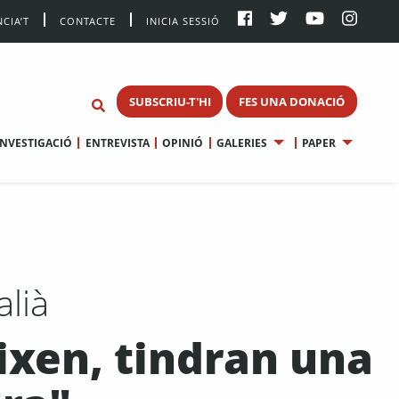
CIA’T
CONTACTE
INICIA SESSIÓ
SUBSCRIU-T'HI
FES UNA DONACIÓ
INVESTIGACIÓ
ENTREVISTA
OPINIÓ
GALERIES
PAPER
alià
eixen, tindran una