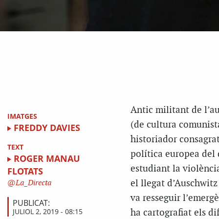
Antic militant de l’a
IMATGES
(de cultura comunista
FREDDY DAVIES
historiador consagrat
TEXT
política europea del 
ROGER MANAU
estudiant la violència
FLOTATS
el llegat d’Auschwitz
La_Directa
va resseguir l’emerg
PUBLICAT:
JULIOL 2, 2019 - 08:15
ha cartografiat els d