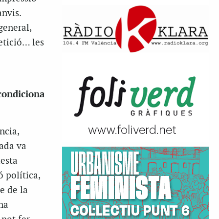
anvis.
general,
petició… les
condiciona
ncia,
sada va
uesta
 política,
e de la
una