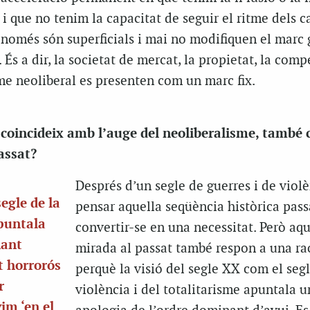
 i que no tenim la capacitat de seguir el ritme dels c
 només són superficials i mai no modifiquen el marc 
 És a dir, la societat de mercat, la propietat, la com
me neoliberal es presenten com un marc fix.
 coincideix amb l’auge del neoliberalisme, també 
passat?
Després d’un segle de guerres i de violè
egle de la
pensar aquella seqüència històrica pas
apuntala
convertir-se en una necessitat. Però aq
nant
mirada al passat també respon a una raó
at horrorós
perquè la visió del segle XX com el segl
r
violència i del totalitarisme apuntala 
im ‘en el