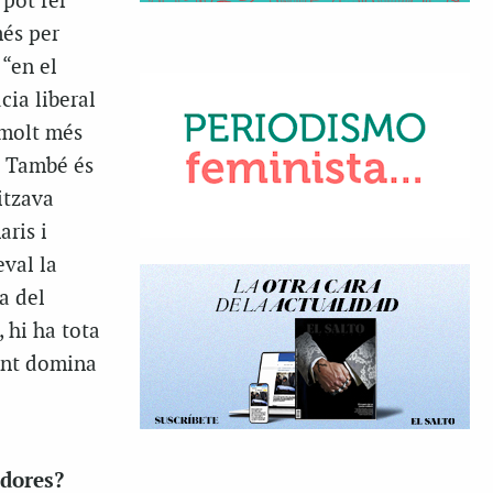
 pot fer
més per
 “en el
cia liberal
s molt més
a. També és
itzava
aris i
val la
a del
, hi ha tota
ent domina
adores?