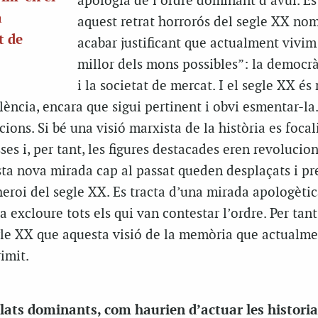
apologia de l’ordre dominant d’avui. Es
a
aquest retrat horrorós del segle XX no
t de
acabar justificant que actualment vivim
millor dels mons possibles”: la democrà
i la societat de mercat. I el segle XX é
olència, encara que sigui pertinent i obvi esmentar-l
cions. Si bé una visió marxista de la història es focal
sses i, per tant, les figures destacades eren revolucion
ta nova mirada cap al passat queden desplaçats i pre
 heroi del segle XX. Es tracta d’una mirada apologètic
a excloure tots els qui van contestar l’ordre. Per tant
gle XX que aquesta visió de la memòria que actualm
imit.
lats dominants, com haurien d’actuar les histori