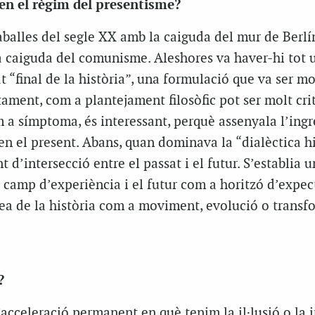
 en el règim del presentisme?
aballes del segle XX amb la caiguda del mur de Berlín,
la caiguda del comunisme. Aleshores va haver-hi tot 
 “final de la història”, una formulació que va ser mo
tament, com a plantejament filosòfic pot ser molt crit
 a símptoma, és interessant, perquè assenyala l’ingr
n el present. Abans, quan dominava la “dialèctica his
 d’intersecció entre el passat i el futur. S’establia u
 camp d’experiència i el futur com a horitzó d’expect
ea de la història com a moviment, evolució o transf
?
acceleració permanent en què tenim la il·lusió o la 