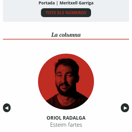
Portada | Meritxell Garriga
TOTS ELS NÚMEROS
La columna
Anterior
◀︎
Sig
▶︎
ORIOL RADALGA
Esteim fartes