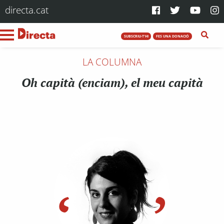
directa.cat
SUBSCRIU-T'HI
FES UNA DONACIÓ
LA COLUMNA
Oh capità (enciam), el meu capità