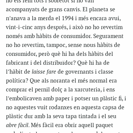
no els fem tots i sobretot si no van
acompanyats de grans canvis. El planeta se
n’anava a la merda el 1994 i més encara avui,
vint-i-cinc anys després, i això no ho revertim
només amb hàbits de consumidor. Segurament
no ho revertim, tampoc, sense nous hàbits de
consumidor, però què hi ha dels hàbits del
fabricant i del distribuïdor? Què hi ha de
l’hàbit de
laisse fare
de governants i classe
política? Que als noranta el més normal era
comprar el pernil dolç a la xarcuteria, i ens
l’embolicaven amb paper i potser un plàstic fi, i
no aquestes vuit rodanxes en aquesta capsa de
plàstic dur amb la seva tapa tintada i el seu
abre fàcil
. Més fàcil era obrir aquell paquet