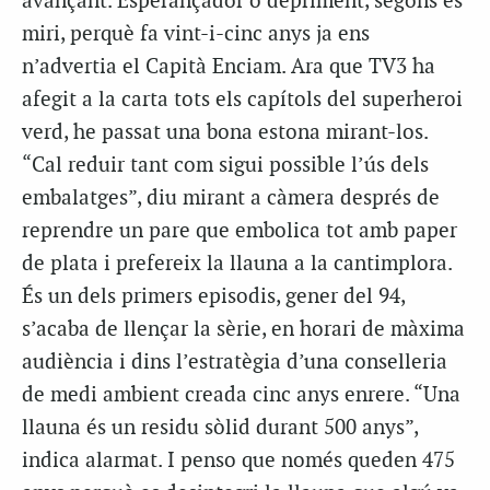
avançant. Esperançador o depriment, segons es
miri, perquè fa vint-i-cinc anys ja ens
n’advertia el Capità Enciam. Ara que TV3 ha
afegit a la carta tots els capítols del superheroi
verd, he passat una bona estona mirant-los.
“Cal reduir tant com sigui possible l’ús dels
embalatges”, diu mirant a càmera després de
reprendre un pare que embolica tot amb paper
de plata i prefereix la llauna a la cantimplora.
És un dels primers episodis, gener del 94,
s’acaba de llençar la sèrie, en horari de màxima
audiència i dins l’estratègia d’una conselleria
de medi ambient creada cinc anys enrere. “Una
llauna és un residu sòlid durant 500 anys”,
indica alarmat. I penso que només queden 475