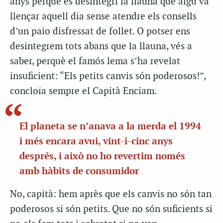
anys perquè es desintegri la llauna que algú va
llençar aquell dia sense atendre els consells
d’un paio disfressat de follet. O potser ens
desintegrem tots abans que la llauna, vés a
saber, perquè el famós lema s’ha revelat
insuficient: “Els petits canvis són poderosos!”,
concloïa sempre el Capità Enciam.
El planeta se n’anava a la merda el 1994
i més encara avui, vint-i-cinc anys
després, i això no ho revertim només
amb hàbits de consumidor
No, capità: hem après que els canvis no són tan
poderosos si són petits. Que no són suficients si