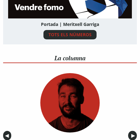
Portada | Meritxell Garriga
TOTS ELS NÚMEROS
La columna
Anterior
◀︎
Sig
▶︎