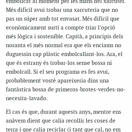
embolicat al moment per les mans del xarcuter.
Més difícil avui trobar una xarcuteria que no
pas un súper amb tot envasat. Més difícil que
econòmicament surti a compte triar l’opció
més lògica i sostenible. Capità, a principis dels
noranta el més normal era que els enciams no
duguessin cap plàstic embolcallant-los. Ara, el
que és estrany és trobar-los sense bossa ni
embolcall. Si el seu programa es fes avui,
probablement vostè apareixeria dins una
fantàstica bossa de primeros-brotes-verdes-no-
necesita-lavado.
El cas és que, durant aquests anys, mentre ens
anàvem dient que calia recollir les coses de
terra i que calia reciclar (i tant que cal, no em